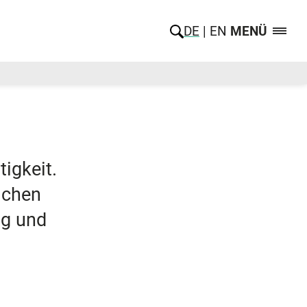
DE
EN
MENÜ
igkeit.
lichen
ng und