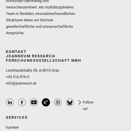
Wirtschaft nachhaltig und
menschenzentriert. Als multidisziplinäres
Team in flexiblen, innovationsfreundlichen
Strukturen leben wir höchste
gesellschaftliche und wissenschaftliche
Ansprüche.
KONTAKT
JOANNEUM RESEARCH
FORSCHUNGSGESELLSCHAFT MBH
Leonhardstraße 59, A-8010 Graz
+43 316 876-0
info@joanneum.at
Follow
us!
SERVICES
Karriere