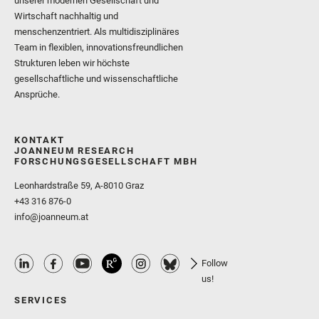
unserer modernen Gesellschaft und
Wirtschaft nachhaltig und
menschenzentriert. Als multidisziplinäres
Team in flexiblen, innovationsfreundlichen
Strukturen leben wir höchste
gesellschaftliche und wissenschaftliche
Ansprüche.
KONTAKT
JOANNEUM RESEARCH
FORSCHUNGSGESELLSCHAFT MBH
Leonhardstraße 59, A-8010 Graz
+43 316 876-0
info@joanneum.at
Follow
us!
SERVICES