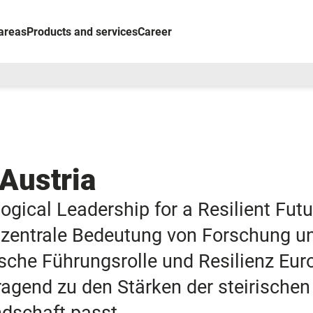
areas
Products and services
Career
Austria
ical Leadership for a Resilient Futu
 zentrale Bedeutung von Forschung u
ische Führungsrolle und Resilienz Eu
ragend zu den Stärken der steirischen
ndschaft passt.