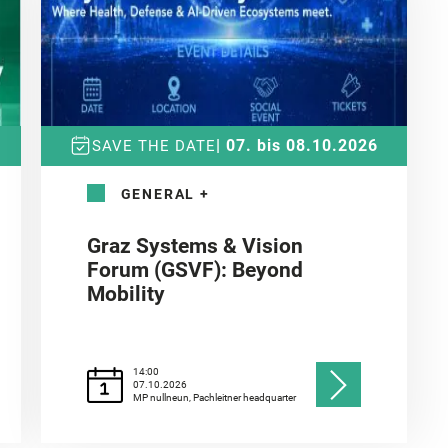
| 07. bis 08.10.2026
SAVE THE DATE
GENERAL
+
Graz Systems & Vision
Forum (GSVF): Beyond
Mobility
14:00
07.10.2026
MP nullneun, Pachleitner headquarter