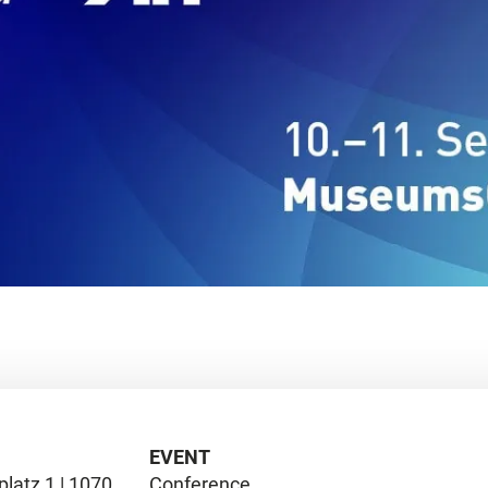
EVENT
atz 1 | 1070
Conference