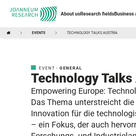
About us
Research fields
Business 
EVENTS
TECHNOLOGY TALKS AUSTRIA
EVENT -
GENERAL
Technology Talks 
Empowering Europe: Technolog
Das Thema unterstreicht die
Innovation für die technolog
– ein Fokus, der auch hervor
Forschungs- und Industriela