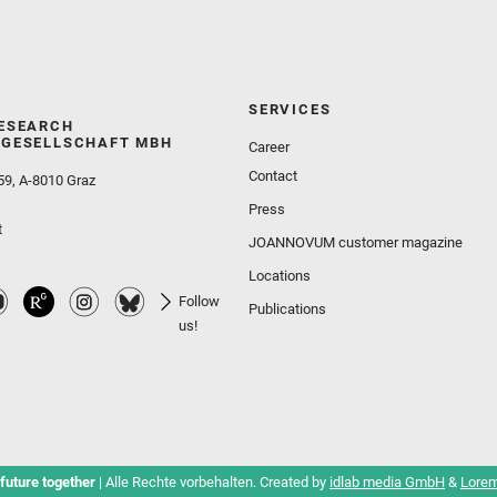
SERVICES
ESEARCH
GESELLSCHAFT MBH
Career
Contact
59, A-8010 Graz
Press
t
JOANNOVUM customer magazine
Locations
Follow
Publications
us!
future together
| Alle Rechte vorbehalten. Created by
idlab media GmbH
&
Lorem