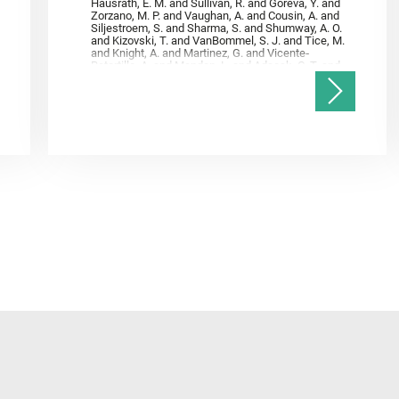
Hausrath, E. M. and Sullivan, R. and Goreva, Y. and
Zorzano, M. P. and Vaughan, A. and Cousin, A. and
Siljestroem, S. and Sharma, S. and Shumway, A. O.
and Kizovski, T. and VanBommel, S. J. and Tice, M.
and Knight, A. and Martinez, G. and Vicente‐
Retortillo, A. and Mandon, L. and Adcock, C. T. and
Madariaga, J. M. and Población, I. and Johnson, J.
R. and Lasue, J. and Gasnault, O. and Randazzo, N.
and Cardarelli, E. L. and Kronyak, R. and Bechtold,
A. and Paar, G. and Udry, A. and Forni, O. and
Bedford, C. C. and Carman, N. A. and Bell, J. F. and
Benison, K. and Bosak, T. and Brown, A. and Broz,
A. and Calef, F. and Clark, B. C. and Cloutis, E. and
Czaja, A. D. and Fornaro, T. and Fouchet, T. and
Golombek, M. and Gómez, F. and Herd, C. D. K. and
Herkenhoff, K. and Jakubek, R. S. and Jandura, L.
and Martinez‐Frias, J. and Mayhew, L. E. and
Meslin, P.‐Y. and Newman, C. E. and Núñez, J. I.
and Poulet, F. and Royer, C. and Russell, P. and
Sephton, M. A. and Sharma, S. K. and Shuster, D.
and Simon, J. I. and Tirona, I. and Wiens, R. C. and
Weiss, B. P. and Williams, A. J. and Williford, K. and
Wolf, Z. U.