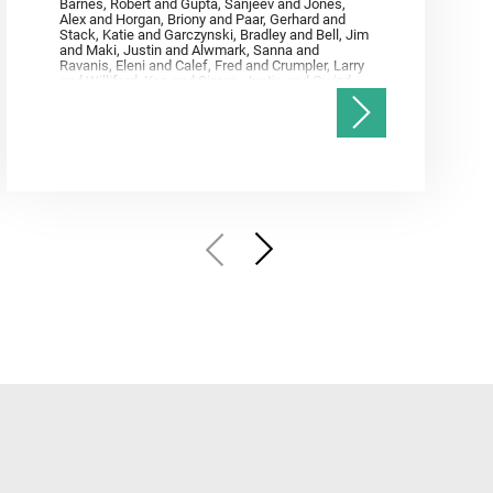
Barnes, Robert and Gupta, Sanjeev and Jones,
Alex and Horgan, Briony and Paar, Gerhard and
Stack, Katie and Garczynski, Bradley and Bell, Jim
and Maki, Justin and Alwmark, Sanna and
Ravanis, Eleni and Calef, Fred and Crumpler, Larry
and Williford, Ken and Simon, Justin and Gwizd,
Samantha and Farley, Ken and Tate, Christian and
Annex, Andrew and Kah, Linda