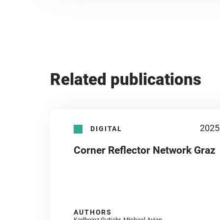
Related publications
2025
DIGITAL
Corner Reflector Network Graz
AUTHORS
Karlheinz Gutjahr, Michael Avian