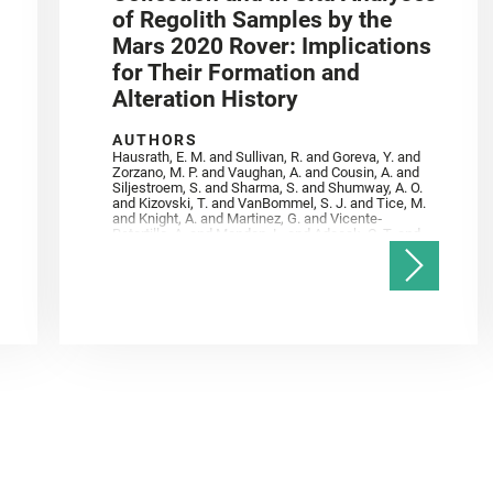
of Regolith Samples by the
Mars 2020 Rover: Implications
for Their Formation and
Alteration History
AUTHORS
Hausrath, E. M. and Sullivan, R. and Goreva, Y. and
Zorzano, M. P. and Vaughan, A. and Cousin, A. and
Siljestroem, S. and Sharma, S. and Shumway, A. O.
and Kizovski, T. and VanBommel, S. J. and Tice, M.
and Knight, A. and Martinez, G. and Vicente‐
Retortillo, A. and Mandon, L. and Adcock, C. T. and
Madariaga, J. M. and Población, I. and Johnson, J.
R. and Lasue, J. and Gasnault, O. and Randazzo, N.
and Cardarelli, E. L. and Kronyak, R. and Bechtold,
A. and Paar, G. and Udry, A. and Forni, O. and
Bedford, C. C. and Carman, N. A. and Bell, J. F. and
Benison, K. and Bosak, T. and Brown, A. and Broz,
A. and Calef, F. and Clark, B. C. and Cloutis, E. and
Czaja, A. D. and Fornaro, T. and Fouchet, T. and
Golombek, M. and Gómez, F. and Herd, C. D. K. and
Herkenhoff, K. and Jakubek, R. S. and Jandura, L.
and Martinez‐Frias, J. and Mayhew, L. E. and
Meslin, P.‐Y. and Newman, C. E. and Núñez, J. I.
and Poulet, F. and Royer, C. and Russell, P. and
Sephton, M. A. and Sharma, S. K. and Shuster, D.
and Simon, J. I. and Tirona, I. and Wiens, R. C. and
Weiss, B. P. and Williams, A. J. and Williford, K. and