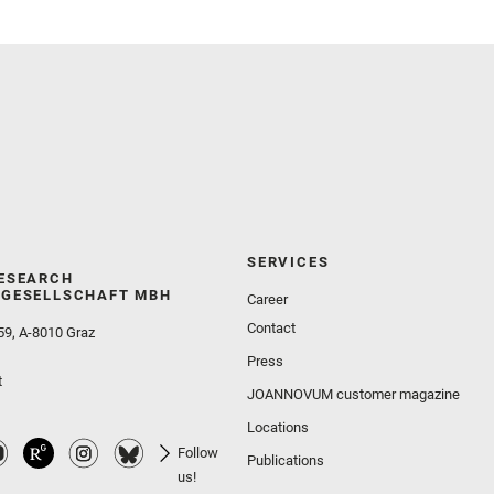
Wolf, Z. U.
SERVICES
ESEARCH
GESELLSCHAFT MBH
Career
Contact
59, A-8010 Graz
Press
t
JOANNOVUM customer magazine
Locations
Follow
Publications
us!