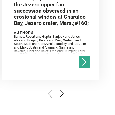
the Jezero upper fan
succession observed in an
erosional window at Gnaraloo
Bay, Jezero crater, Mars.;#160;
AUTHORS
Barnes, Robert and Gupta, Sanjeev and Jones,
Alex and Horgan, Briony and Paar, Gerhard and
Stack, Katie and Garczynski, Bradley and Bell, Jim
and Maki, Justin and Alwmark, Sanna and
Ravanis, Eleni and Calef, Fred and Crumpler, Larry
and Williford, Ken and Simon, Justin and Gwizd,
Samantha and Farley, Ken and Tate, Christian and
Annex, Andrew and Kah, Linda