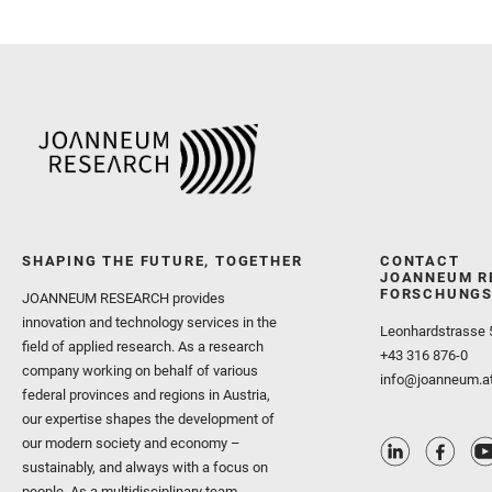
SHAPING THE FUTURE, TOGETHER
CONTACT
JOANNEUM R
FORSCHUNGS
JOANNEUM RESEARCH provides
innovation and technology services in the
Leonhardstrasse 
field of applied research. As a research
+43 316 876-0
company working on behalf of various
info@joanneum.a
federal provinces and regions in Austria,
our expertise shapes the development of
our modern society and economy –
sustainably, and always with a focus on
people. As a multidisciplinary team