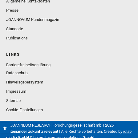
Allgemeine Kontaktdaten
Presse
JOANNOVUM Kundenmagazin
Standorte
Publications
LINKS
Barrierefreiheitserklärung
Datenschutz
Hinweisgebersystem
Impressum
Sitemap
Cookie-Einstellungen
© JOANNEUM RESEARCH Forschungsgesellschaft mbH 2025 |
Miteinander zukunftsrelevant
| Alle Rechte vorbehalten. Created by
idlab
media GmbH
&
Lorem Ipsum web.solutions GmbH