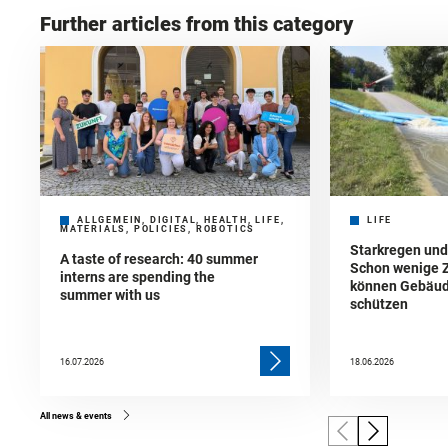
Further articles from this category
ALLGEMEIN, DIGITAL, HEALTH, LIFE,
LIFE
MATERIALS, POLICIES, ROBOTICS
Starkregen un
A taste of research: 40 summer
Schon wenige 
interns are spending the
können Gebäud
summer with us
schützen
16.07.2026
18.06.2026
All news & events