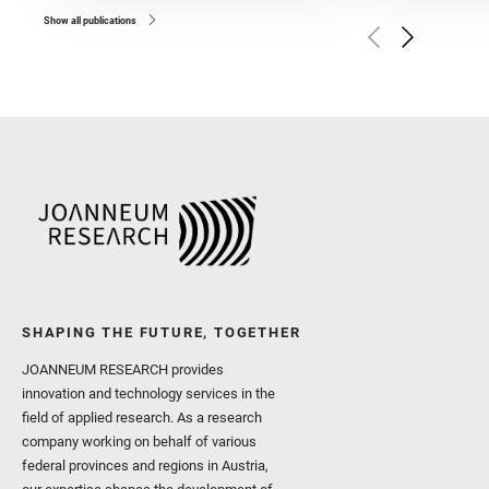
and Broz, A. and Calef, F.
and Czaja, A. D. and Forn
Show all publications
Golombek, M. and Gómez, 
Herkenhoff, K. and Jakub
Martinez‐Frias, J. and Ma
and Newman, C. E. and Núñ
Royer, C. and Russell, P.
Sharma, S. K. and Shuster
I. and Wiens, R. C. and We
and Williford, K. and Wolf,
SHAPING THE FUTURE, TOGETHER
JOANNEUM RESEARCH provides
innovation and technology services in the
field of applied research. As a research
company working on behalf of various
federal provinces and regions in Austria,