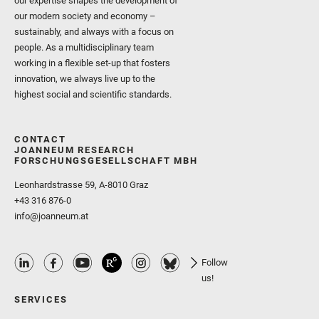
our expertise shapes the development of
our modern society and economy –
sustainably, and always with a focus on
people. As a multidisciplinary team
working in a flexible set-up that fosters
innovation, we always live up to the
highest social and scientific standards.
CONTACT
JOANNEUM RESEARCH
FORSCHUNGSGESELLSCHAFT MBH
Leonhardstrasse 59, A-8010 Graz
+43 316 876-0
info@joanneum.at
Follow
us!
SERVICES