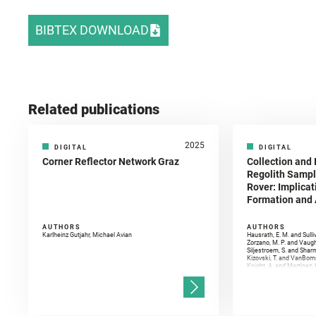
BIBTEX DOWNLOAD
Related publications
2025
DIGITAL
DIGITAL
Corner Reflector Network Graz
Collection and 
Regolith Sampl
Rover: Implicat
Formation and A
AUTHORS
AUTHORS
Karlheinz Gutjahr, Michael Avian
Hausrath, E. M. and Sulli
Zorzano, M. P. and Vaugh
Siljestroem, S. and Shar
Kizovski, T. and VanBomm
Knight, A. and Martinez, 
and Mandon, L. and Adcoc
and Población, I. and Jo
Gasnault, O. and Randazzo
Kronyak, R. and Bechtold,
and Forni, O. and Bedfor
Bell, J. F. and Benison, 