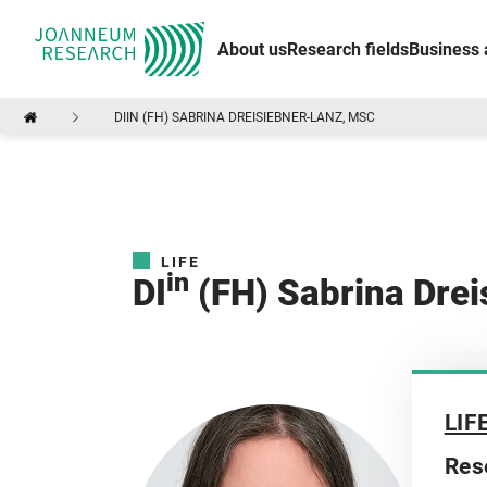
About us
Research fields
Business 
DIIN (FH) SABRINA DREISIEBNER-LANZ, MSC
LIFE
in
DI
(FH) Sabrina Dre
LIF
Res