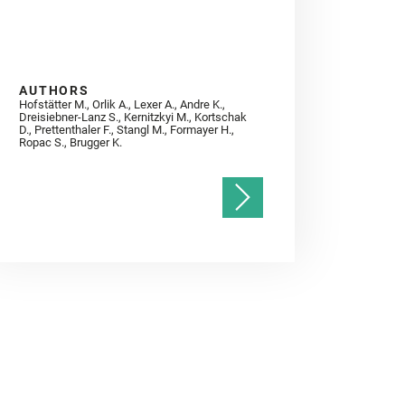
AUTHORS
Hofstätter M., Orlik A., Lexer A., Andre K.,
Dreisiebner-Lanz S., Kernitzkyi M., Kortschak
D., Prettenthaler F., Stangl M., Formayer H.,
Ropac S., Brugger K.