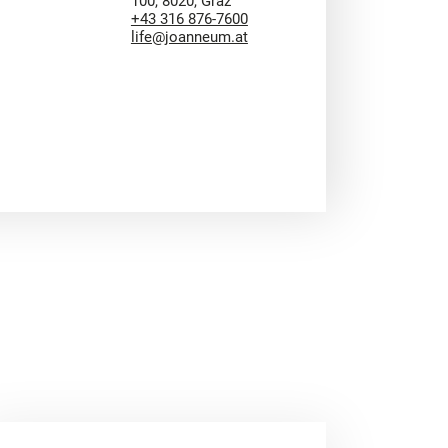
100, 8020, Graz
+43 316 876-7600
life@joanneum.at