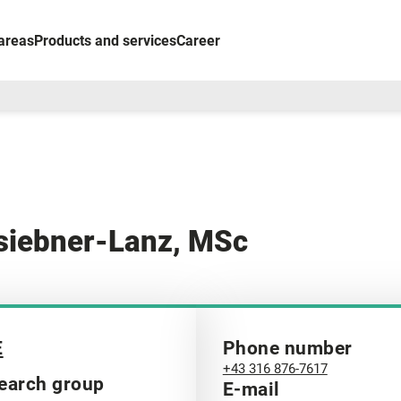
areas
Products and services
Career
isiebner-Lanz, MSc
E
Phone number
+43 316 876-7617
earch group
E-mail