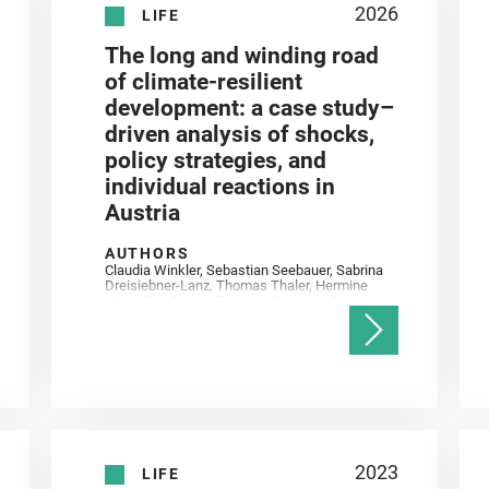
2026
LIFE
The long and winding road
of climate-resilient
development: a case study–
driven analysis of shocks,
policy strategies, and
individual reactions in
Austria
AUTHORS
Claudia Winkler, Sebastian Seebauer, Sabrina
Dreisiebner-Lanz, Thomas Thaler, Hermine
Mitter, Eva Posch, Theresa Gorbach, Robert
Steiger, Bernadette Kropf
2023
LIFE