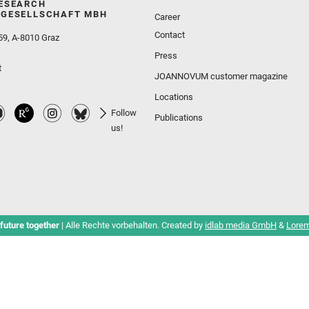
ESEARCH
GESELLSCHAFT MBH
Career
Contact
59, A-8010 Graz
Press
t
JOANNOVUM customer magazine
Locations
Follow
Publications
us!
future together
| Alle Rechte vorbehalten. Created by
idlab media GmbH
&
Lorem