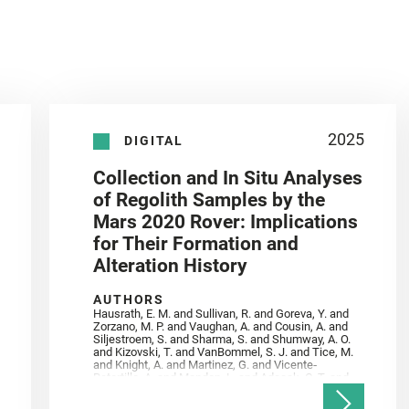
2025
DIGITAL
Collection and In Situ Analyses
of Regolith Samples by the
Mars 2020 Rover: Implications
for Their Formation and
Alteration History
AUTHORS
Hausrath, E. M. and Sullivan, R. and Goreva, Y. and
Zorzano, M. P. and Vaughan, A. and Cousin, A. and
Siljestroem, S. and Sharma, S. and Shumway, A. O.
and Kizovski, T. and VanBommel, S. J. and Tice, M.
and Knight, A. and Martinez, G. and Vicente‐
Retortillo, A. and Mandon, L. and Adcock, C. T. and
Madariaga, J. M. and Población, I. and Johnson, J.
R. and Lasue, J. and Gasnault, O. and Randazzo, N.