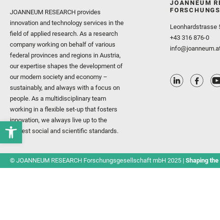
JOANNEUM R
FORSCHUNGS
JOANNEUM RESEARCH provides
innovation and technology services in the
Leonhardstrasse 
field of applied research. As a research
+43 316 876-0
company working on behalf of various
info@joanneum.a
federal provinces and regions in Austria,
our expertise shapes the development of
our modern society and economy –
sustainably, and always with a focus on
people. As a multidisciplinary team
working in a flexible set-up that fosters
innovation, we always live up to the
highest social and scientific standards.
© JOANNEUM RESEARCH Forschungsgesellschaft mbH 2025 |
Shaping the 