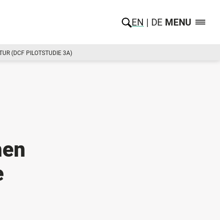
EN
DE
MENU
R (DCF PILOTSTUDIE 3A)
hen
e