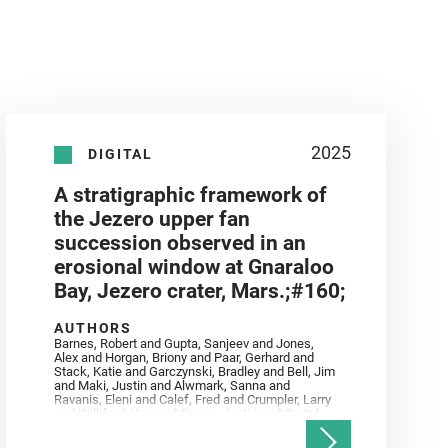
2025
DIGITAL
A stratigraphic framework of
the Jezero upper fan
succession observed in an
erosional window at Gnaraloo
Bay, Jezero crater, Mars.;#160;
AUTHORS
Barnes, Robert and Gupta, Sanjeev and Jones,
Alex and Horgan, Briony and Paar, Gerhard and
Stack, Katie and Garczynski, Bradley and Bell, Jim
and Maki, Justin and Alwmark, Sanna and
Ravanis, Eleni and Calef, Fred and Crumpler, Larry
and Williford, Ken and Simon, Justin and Gwizd,
Samantha and Farley, Ken and Tate, Christian and
Annex, Andrew and Kah, Linda