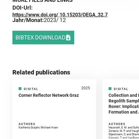
DOI-Url:
https://www.doi.org/ 10.15203/OEGA_32.7
Jahr/Monat:
2023
/ 12
BIBTEX DOWNLOAD
Related publications
2025
DIGITAL
DIGITAL
Corner Reflector Network Graz
Collection and 
Regolith Sampl
Rover: Implicat
Formation and A
AUTHORS
AUTHORS
Karlheinz Gutjahr, Michael Avian
Hausrath, E. M. and Sulli
Zorzano, M. P. and Vaugh
Siljestroem, S. and Shar
Kizovski, T. and VanBomm