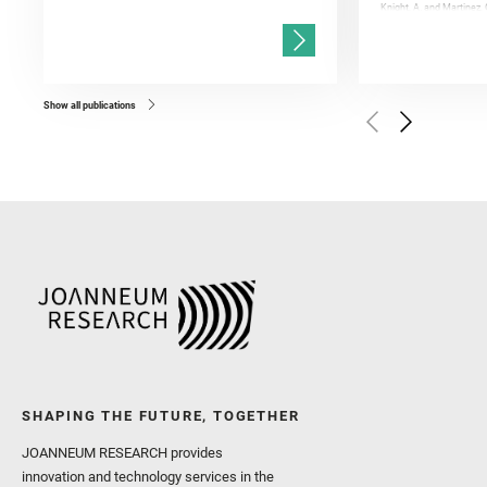
Knight, A. and Martinez, 
and Mandon, L. and Adcoc
and Población, I. and Jo
Gasnault, O. and Randazzo
Kronyak, R. and Bechtold,
and Forni, O. and Bedfor
Bell, J. F. and Benison, 
and Broz, A. and Calef, F.
and Czaja, A. D. and Forn
Show all publications
Golombek, M. and Gómez, 
Herkenhoff, K. and Jakub
Martinez‐Frias, J. and Ma
and Newman, C. E. and Núñ
Royer, C. and Russell, P.
Sharma, S. K. and Shuster
I. and Wiens, R. C. and We
and Williford, K. and Wolf,
SHAPING THE FUTURE, TOGETHER
JOANNEUM RESEARCH provides
innovation and technology services in the