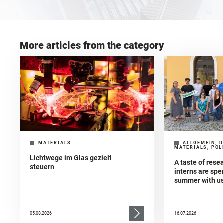
More articles from the category
MATERIALS
ALLGEMEIN, D
MATERIALS, POL
Lichtwege im Glas gezielt
A taste of res
steuern
interns are spe
summer with u
05.08.2026
16.07.2026