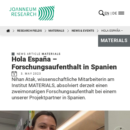
EN
DE
RESEARCH FIELDS
MATERIALS
NEWS & EVENTS
HOLA ESPAÑA – FOR
MATERIALS
NEWS ARTICLE
MATERIALS
Hola España –
Forschungsaufenthalt in Spanien
3. MAY 2023
Nihan Atak, wissenschaftliche Mitarbeiterin am
Institut MATERIALS, absolviert derzeit einen
zweimonatigen Forschungsaufenthalt bei einem
unserer Projektpartner in Spanien.