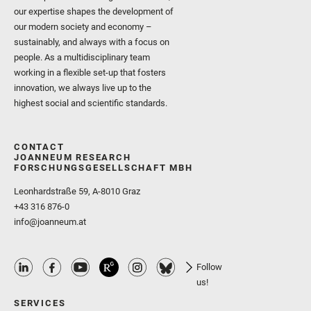
our expertise shapes the development of
our modern society and economy –
sustainably, and always with a focus on
people. As a multidisciplinary team
working in a flexible set-up that fosters
innovation, we always live up to the
highest social and scientific standards.
CONTACT
JOANNEUM RESEARCH
FORSCHUNGSGESELLSCHAFT MBH
Leonhardstraße 59, A-8010 Graz
+43 316 876-0
info@joanneum.at
Follow
us!
SERVICES