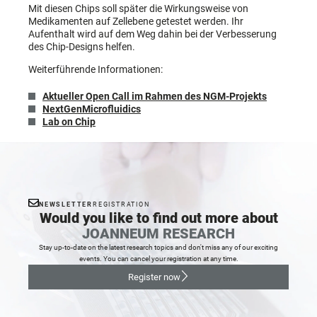
Mit diesen Chips soll später die Wirkungsweise von
Medikamenten auf Zellebene getestet werden. Ihr
Aufenthalt wird auf dem Weg dahin bei der Verbesserung
des Chip-Designs helfen.
Weiterführende Informationen:
Aktueller Open Call im Rahmen des NGM-Projekts
NextGenMicrofluidics
Lab on Chip
NEWSLETTER
REGISTRATION
Would you like to find out more about
JOANNEUM RESEARCH
Stay up-to-date on the latest research topics and don't miss any of our exciting
events. You can cancel your registration at any time.
Register now