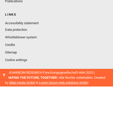
Publications
LINKS
Accessibility statement
Data protection
Whistleblower system
Credits
Sitemap
Cookie settings
© JOANNEUM RESEARCH Forschungsgesellschaft mbH 2025 |
SHAPING THE FUTURE, TOGETHER
| Alle Rechte vorbehalten. Created
by
idlab media GmbH
&
Lorem Ipsum web.solutions GmbH