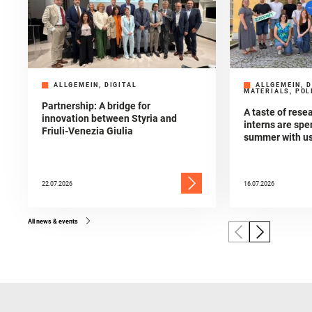
ALLGEMEIN, DIGITAL
ALLGEMEIN, D
MATERIALS, POL
Partnership: A bridge for
A taste of res
innovation between Styria and
interns are spe
Friuli-Venezia Giulia
summer with u
22.07.2026
16.07.2026
All news & events