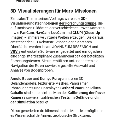
Perseverance
.
3D-Visualisierungen für Mars-Missionen
Zentrales Thema seines Vortrags waren die
3D-
Visualisierungstechnologien
der Forschungsgruppe
, die
auf Basis von Bilddaten der verschiedenen Rover-Kameras
– wie
PanCam
,
NavCam
,
LocCam
und
CLUPI (Close-Up
Imager)
– immersive virtuelle Welten erzeugen. Die daraus
entstehenden 3D-Rekonstruktionen der planetaren
Oberfläche werden in von JOANNEUM RESEARCH und
VRVis
entwickelte Software eingebettet und ermöglichen
eine enge interdisziplinäre Zusammenarbeit der beteiligten
Forschungsteams. Sie unterstützen unter anderem die
Navigation der Rover sowie die gezielte Auswahl und
Analyse von Bodenproben.
Arnold Bauer
und
Komyo Furuya
erstellen 3D-
Geländemodelle, texturierte Meshes, Panoramen,
PhotoSpheres und Datenlayer.
Gerhard Paar
und
Piluca
Caballo
sind zudem intensiv an der
Kalibrierung der Rover-
Kameras
sowie an zahlreichen
Tests im Gelände und in
der Simulation
beteiligt.
Die so generierten dreidimensionalen Modelle ermöglichen
es Wissenschaftler*innen, geologische Strukturen,