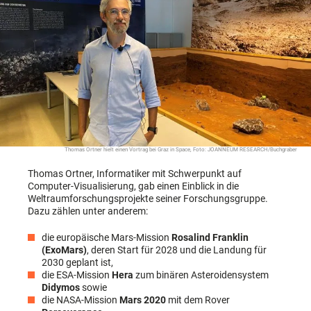
Thomas Ortner hielt einen Vortrag bei Graz in Space, Foto: JOANNEUM RESEARCH/Buchgraber
Thomas Ortner, Informatiker mit Schwerpunkt auf
Computer-Visualisierung, gab einen Einblick in die
Weltraumforschungsprojekte seiner Forschungsgruppe.
Dazu zählen unter anderem:
die europäische Mars-Mission
Rosalind Franklin
(ExoMars)
, deren Start für 2028 und die Landung für
2030 geplant ist,
die ESA-Mission
Hera
zum binären Asteroidensystem
Didymos
sowie
die NASA-Mission
Mars 2020
mit dem Rover