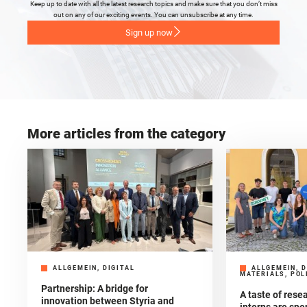
Keep up to date with all the latest research topics and make sure that you don’t miss
out on any of our exciting events. You can unsubscribe at any time.
Sign up now
More articles from the category
ALLGEMEIN, DIGITAL
ALLGEMEIN, D
MATERIALS, POL
Partnership: A bridge for
A taste of res
innovation between Styria and
interns are spe