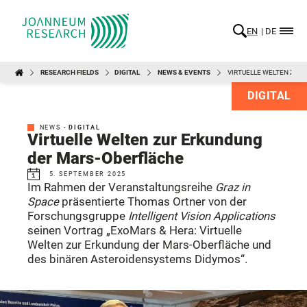
EN
DE
RESEARCH FIELDS
DIGITAL
NEWS & EVENTS
VIRTUELLE WELTEN ZUR
DIGITAL
NEWS -
DIGITAL
Virtuelle Welten zur Erkundung
der Mars-Oberfläche
5. SEPTEMBER 2025
Im Rahmen der Veranstaltungsreihe
Graz in
Space
präsentierte Thomas Ortner von der
Forschungsgruppe
Intelligent Vision Applications
seinen Vortrag „ExoMars & Hera: Virtuelle
Welten zur Erkundung der Mars-Oberfläche und
des binären Asteroidensystems Didymos“.