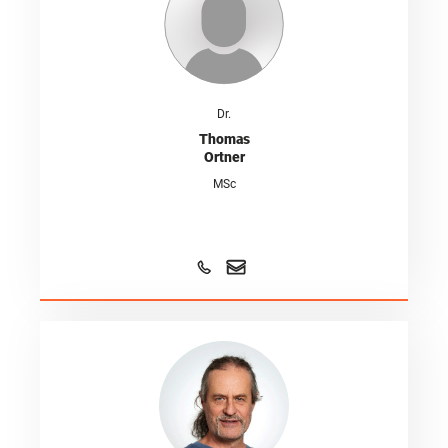
Dr.
Thomas
Ortner
MSc