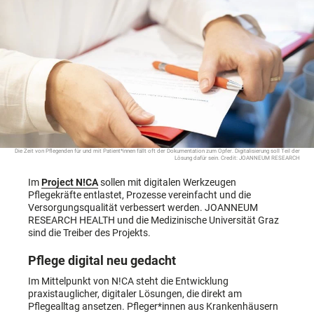
Die Zeit von Pflegenden für und mit Patient*innen fällt oft der Dokumentation zum Opfer. Digitalisierung soll Teil der
Lösung dafür sein. Credit: JOANNEUM RESEARCH
Im
Project N!CA
sollen mit digitalen Werkzeugen
Pflegekräfte entlastet, Prozesse vereinfacht und die
Versorgungsqualität verbessert werden. JOANNEUM
RESEARCH HEALTH und die Medizinische Universität Graz
sind die Treiber des Projekts.
Pflege digital neu gedacht
Im Mittelpunkt von N!CA steht die Entwicklung
praxistauglicher, digitaler Lösungen, die direkt am
Pflegealltag ansetzen. Pfleger*innen aus Krankenhäusern