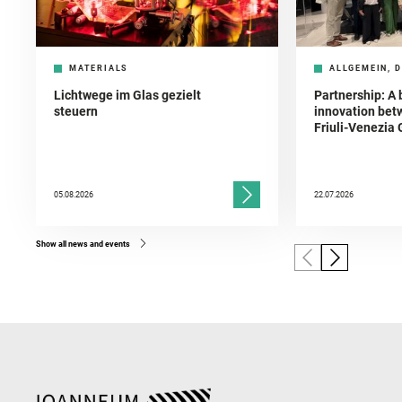
MATERIALS
ALLGEMEIN, D
Lichtwege im Glas gezielt
Partnership: A 
steuern
innovation bet
Friuli-Venezia 
05.08.2026
22.07.2026
Show all news and events