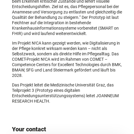
beim Erkennen kritischer Zustände und liefert visuelle
Entscheidungshilfen. Ziel ist es, das Pflegepersonal bei der
Anamnese und Versorgung zu entlasten und gleichzeitig die
Qualität der Behandlung zu steigern.“ Der Prototyp ist laut
Feichtner auf die Integration in bestehende
Krankenhausinformationssysteme vorbereitet (SMART on
FHIR) und wird laufend weiterentwickelt.
Im Projekt N!CA kann gezeigt werden, wie Digitalisierung in
der Pflege konkret wirksam werden kann – nicht als
Selbstzweck, sondern als direkte Hilfe im Pflegealltag. Das
COMET-Projekt N!CA wird im Rahmen von COMET –
Competence Centers for Excellent Technologies durch BMK,
BMAW, SFG und Land Steiermark gefördert und läuft bis
2028.
Das Projekt leitet die Medizinische Universität Graz, das
Teilprojekt 3 (Prototyp eines digitalen
Entscheidungsunterstützungssystems) leitet JOANNEUM
RESEARCH HEALTH.
Your contact