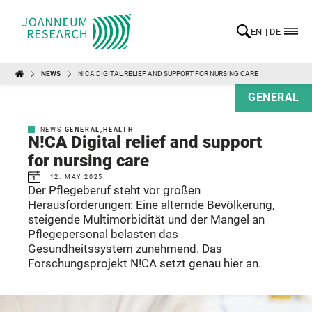
EN
DE
NEWS
N!CA DIGITAL RELIEF AND SUPPORT FOR NURSING CARE
GENERAL
NEWS
GENERAL
,
HEALTH
N!CA Digital relief and support
for nursing care
12. MAY 2025
Der Pflegeberuf steht vor großen
Herausforderungen: Eine alternde Bevölkerung,
steigende Multimorbidität und der Mangel an
Pflegepersonal belasten das
Gesundheitssystem zunehmend. Das
Forschungsprojekt N!CA setzt genau hier an.