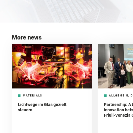
More news
MATERIALS
ALLGEMEIN, D
Lichtwege im Glas gezielt
Partnership: A 
steuern
innovation bet
Friuli-Venezia 