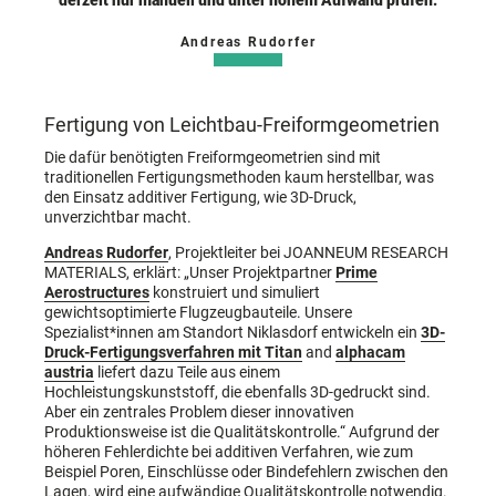
Andreas Rudorfer
Fertigung von Leichtbau-Freiformgeometrien
Die dafür benötigten Freiformgeometrien sind mit
traditionellen Fertigungsmethoden kaum herstellbar, was
den Einsatz additiver Fertigung, wie 3D-Druck,
unverzichtbar macht.
Andreas Rudorfer
, Projektleiter bei JOANNEUM RESEARCH
MATERIALS, erklärt: „Unser Projektpartner
Prime
Aerostructures
konstruiert und simuliert
gewichtsoptimierte Flugzeugbauteile. Unsere
Spezialist*innen am Standort Niklasdorf entwickeln ein
3D-
Druck-Fertigungsverfahren mit Titan
and
alphacam
austria
liefert dazu Teile aus einem
Hochleistungskunststoff, die ebenfalls 3D-gedruckt sind.
Aber ein zentrales Problem dieser innovativen
Produktionsweise ist die Qualitätskontrolle.“ Aufgrund der
höheren Fehlerdichte bei additiven Verfahren, wie zum
Beispiel Poren, Einschlüsse oder Bindefehlern zwischen den
Lagen, wird eine aufwändige Qualitätskontrolle notwendig.