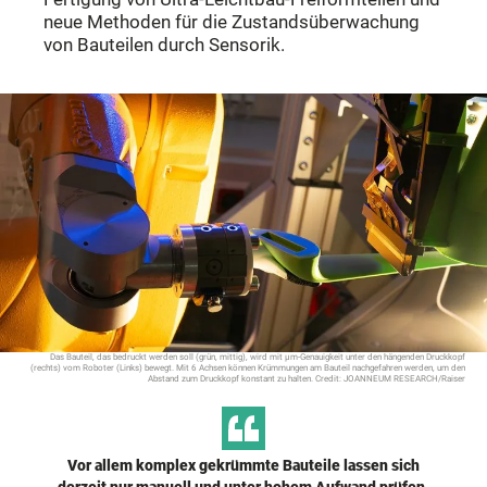
neue Methoden für die Zustandsüberwachung
von Bauteilen durch Sensorik.
Das Bauteil, das bedruckt werden soll (grün, mittig), wird mit µm-Genauigkeit unter den hängenden Druckkopf
(rechts) vom Roboter (Links) bewegt. Mit 6 Achsen können Krümmungen am Bauteil nachgefahren werden, um den
Abstand zum Druckkopf konstant zu halten. Credit: JOANNEUM RESEARCH/Raiser
Vor allem komplex gekrümmte Bauteile lassen sich
derzeit nur manuell und unter hohem Aufwand prüfen.