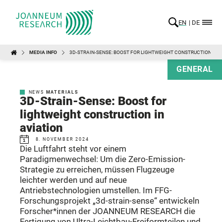
EN
DE
MEDIA INFO
3D-STRAIN-SENSE: BOOST FOR LIGHTWEIGHT CONSTRUCTION IN A
GENERAL
NEWS
MATERIALS
3D-Strain-Sense: Boost for
lightweight construction in
aviation
8. NOVEMBER 2024
Die Luftfahrt steht vor einem
Paradigmenwechsel: Um die Zero-Emission-
Strategie zu erreichen, müssen Flugzeuge
leichter werden und auf neue
Antriebstechnologien umstellen. Im FFG-
Forschungsprojekt „3d-strain-sense“ entwickeln
Forscher*innen der JOANNEUM RESEARCH die
Fertigung von Ultra-Leichtbau-Freiformteilen und