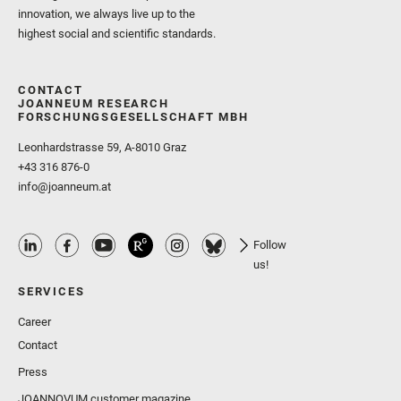
innovation, we always live up to the
highest social and scientific standards.
CONTACT
JOANNEUM RESEARCH
FORSCHUNGSGESELLSCHAFT MBH
Leonhardstrasse 59, A-8010 Graz
+43 316 876-0
info@joanneum.at
Follow
us!
SERVICES
Career
Contact
Press
JOANNOVUM customer magazine