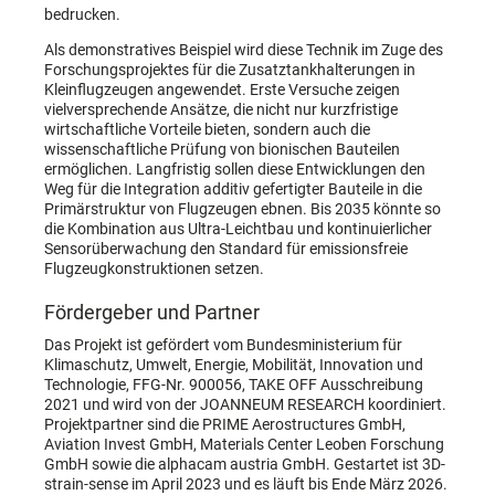
bedrucken.
Als demonstratives Beispiel wird diese Technik im Zuge des
Forschungsprojektes für die Zusatztankhalterungen in
Kleinflugzeugen angewendet. Erste Versuche zeigen
vielversprechende Ansätze, die nicht nur kurzfristige
wirtschaftliche Vorteile bieten, sondern auch die
wissenschaftliche Prüfung von bionischen Bauteilen
ermöglichen. Langfristig sollen diese Entwicklungen den
Weg für die Integration additiv gefertigter Bauteile in die
Primärstruktur von Flugzeugen ebnen. Bis 2035 könnte so
die Kombination aus Ultra-Leichtbau und kontinuierlicher
Sensorüberwachung den Standard für emissionsfreie
Flugzeugkonstruktionen setzen.
Fördergeber und Partner
Das Projekt ist gefördert vom Bundesministerium für
Klimaschutz, Umwelt, Energie, Mobilität, Innovation und
Technologie, FFG-Nr. 900056, TAKE OFF Ausschreibung
2021 und wird von der JOANNEUM RESEARCH koordiniert.
Projektpartner sind die PRIME Aerostructures GmbH,
Aviation Invest GmbH, Materials Center Leoben Forschung
GmbH sowie die alphacam austria GmbH. Gestartet ist 3D-
strain-sense im April 2023 und es läuft bis Ende März 2026.