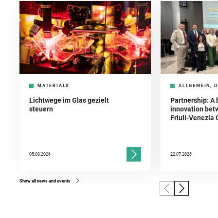
MATERIALS
ALLGEMEIN, D
Lichtwege im Glas gezielt
Partnership: A 
steuern
innovation bet
Friuli-Venezia 
05.08.2026
22.07.2026
Show all news and events