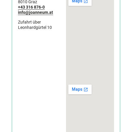
8010 Graz
+43 316 876-0
info@joanneum.at
Zufahrt über
Leonhardgürtel 10