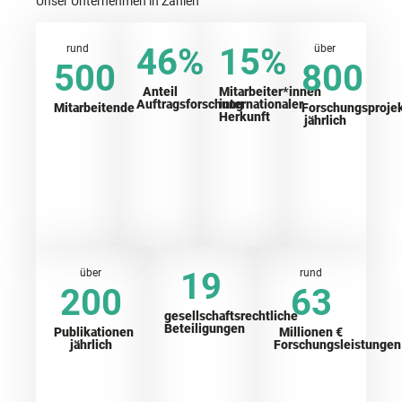
Unser Unternehmen in Zahlen
46
%
15
%
rund
über
500
800
Anteil
Mitarbeiter*innen
Auftragsforschung
internationaler
Mitarbeitende
Forschungsproje
Herkunft
jährlich
19
über
rund
200
63
gesellschaftsrechtliche
Beteiligungen
Publikationen
Millionen €
jährlich
Forschungsleistungen