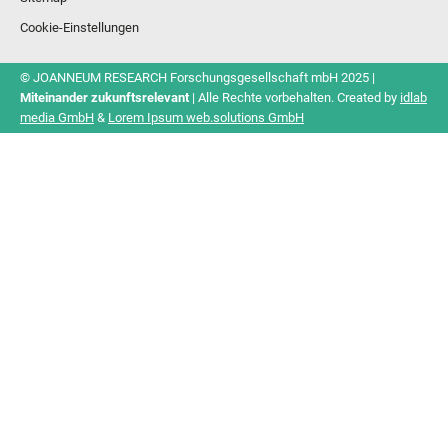
Cookie-Einstellungen
© JOANNEUM RESEARCH Forschungsgesellschaft mbH 2025 |
Miteinander zukunftsrelevant
| Alle Rechte vorbehalten. Created by
idlab
media GmbH
&
Lorem Ipsum web.solutions GmbH