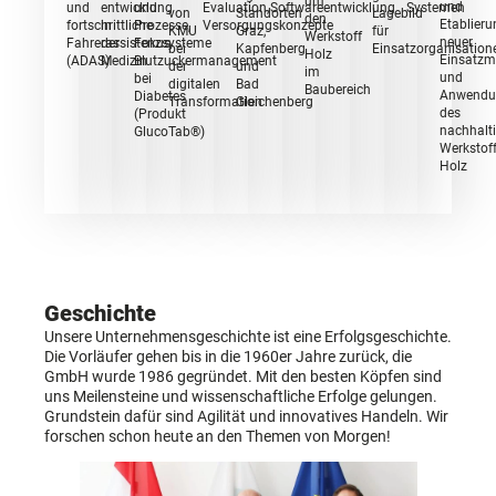
um
und
und
entwicklung
und
Evaluation,
Softwareentwicklung
Systemen
von
Standorten
Lagebild
den
Etablier
fortschrittliche
in
Prozesse
,
Versorgungskonzepte
KMU
Graz,
für
Werkstoff
neuer
Fahrerassistenzsysteme
der
Fokus
bei
Kapfenberg
Einsatzorganisation
Holz
Einsatzm
(ADAS)
Medizin
Blutzuckermanagement
der
und
im
und
bei
digitalen
Bad
Baubereich
Anwendu
Diabetes
Transformation
Gleichenberg
des
(Produkt
nachhalt
GlucoTab
®
)
Werkstof
Holz
Geschichte
Unsere Unternehmensgeschichte ist eine Erfolgsgeschichte.
Die Vorläufer gehen bis in die 1960er Jahre zurück, die
GmbH wurde 1986 gegründet. Mit den besten Köpfen sind
uns Meilensteine und wissenschaftliche Erfolge gelungen.
Grundstein dafür sind Agilität und innovatives Handeln. Wir
forschen schon heute an den Themen von Morgen!