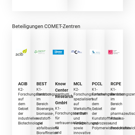
Beteiligungen COMET-Zentren
ACIB
BEST
Know
MCL
PCCL
RCPE
K2-
K1-
K2-
K1-
K1-
Center
Forschungszentrum
Forschungszentrum
Forschungsunternehmen
Forschungszentrum
Forschungsze
Research
auf
im
spezialisiert
auf
im
GmbH
dem
Bereich
auf
dem
Bereich
K1-
Gebiet
Bioenergie,
Werkstoffe,
Gebiet
der
Forschungszentrum
der
biomasse-,
Herstell-
der
pharmazeutis
für
industriellen
reststoff-
und
Kunststofftechnik
Prozess-
vertrauenswürdige
Biotechnologie
und
Verarbeitungsprozesse
und
und
KI
abfallbasierte
sowie
Polymerwissenschaften
Produktentwic
und
Bioraffinerien
innovative