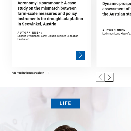
Agronomy is paramount: A case
Dynamic prospec
study on the mismatch between
assessment of t
farm-scale measures and policy
the Austrian st
instruments for drought adaptation
in Seewinkel, Austria
AUTOR*INNEN:
AUTOR*INNEN:
Ladislaus Lang-Hogrefe
Sabrina Dreisiebner-Lanz, Claudia Winkler, Sebastian
Seebauer
Alle Publikationen anzeigen
LIFE