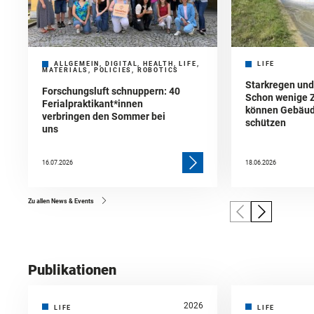
ALLGEMEIN, DIGITAL, HEALTH, LIFE,
LIFE
MATERIALS, POLICIES, ROBOTICS
Starkregen un
Forschungsluft schnuppern: 40
Schon wenige 
Ferialpraktikant*innen
können Gebäud
verbringen den Sommer bei
schützen
uns
16.07.2026
18.06.2026
Zu allen News & Events
Publikationen
2026
LIFE
LIFE