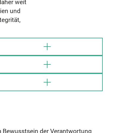
daher weit
nien und
egrität,
 Bewusstsein der Verantwortung