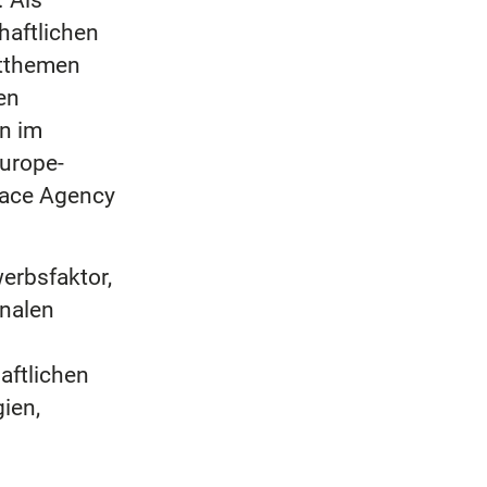
. Als
haftlichen
itthemen
en
n im
Europe-
pace Agency
erbsfaktor,
onalen
aftlichen
ien,