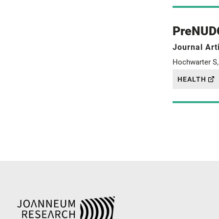
PreNUDG
Journal Art
Hochwarter S, 
HEALTH