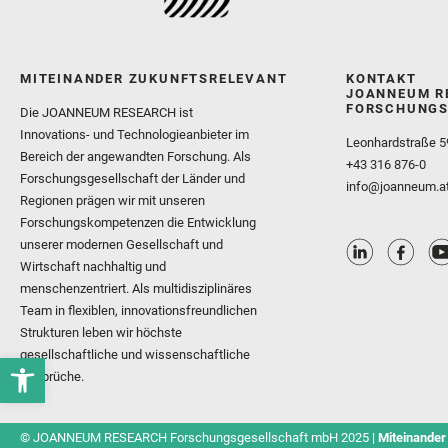
MITEINANDER ZUKUNFTSRELEVANT
KONTAKT
JOANNEUM R
FORSCHUNGS
Die JOANNEUM RESEARCH ist
Innovations- und Technologieanbieter im
Leonhardstraße 5
Bereich der angewandten Forschung. Als
+43 316 876-0
Forschungsgesellschaft der Länder und
info@joanneum.a
Regionen prägen wir mit unseren
Forschungskompetenzen die Entwicklung
unserer modernen Gesellschaft und
Wirtschaft nachhaltig und
menschenzentriert. Als multidisziplinäres
Team in flexiblen, innovationsfreundlichen
Strukturen leben wir höchste
gesellschaftliche und wissenschaftliche
Ansprüche.
© JOANNEUM RESEARCH Forschungsgesellschaft mbH 2025 |
Miteinander