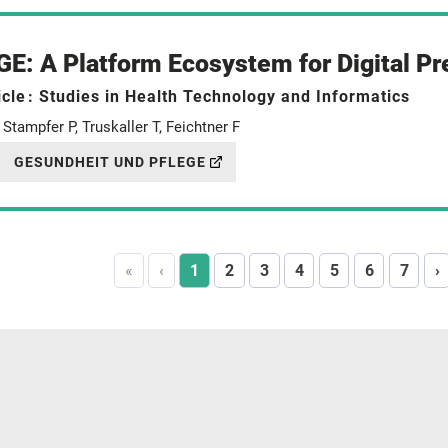
E: A Platform Ecosystem for Digital Pr
icle
: Studies in Health Technology and Informatics
Stampfer P, Truskaller T, Feichtner F
GESUNDHEIT UND PFLEGE
«
‹
1
2
3
4
5
6
7
›