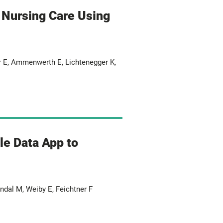
n Nursing Care Using
er E, Ammenwerth E, Lichtenegger K,
le Data App to
undal M, Weiby E, Feichtner F