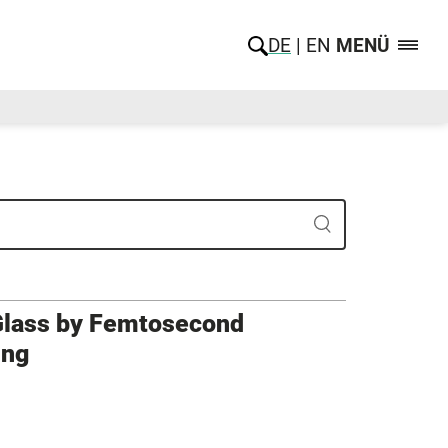
DE
EN
MENÜ
 Glass by Femtosecond
ing