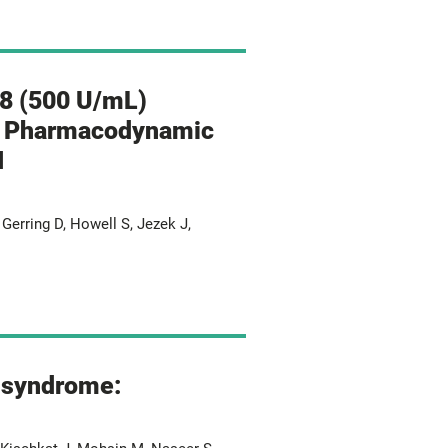
78 (500 U/mL)
d Pharmacodynamic
I
 Gerring D, Howell S, Jezek J,
c syndrome: