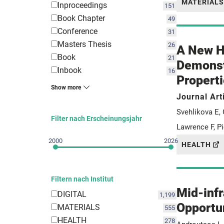
MATERIALS
Inproceedings
151
Book Chapter
49
Conference
31
Masters Thesis
26
A New H
Book
21
Demonst
Inbook
16
Properti
Show more
Journal Art
Svehlikova E, 
Filter nach Erscheinungsjahr
Lawrence F, Pi
2000
2026
HEALTH
Filtern nach Institut
Mid-infr
DIGITAL
1,199
Opportun
MATERIALS
555
HEALTH
278