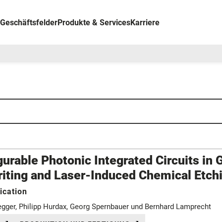
Geschäftsfelder
Produkte & Services
Karriere
urable Photonic Integrated Circuits in
riting and Laser-Induced Chemical Etch
ication
negger, Philipp Hurdax, Georg Spernbauer und Bernhard Lamprecht