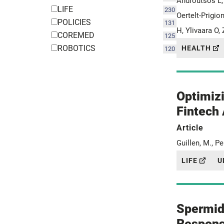
Androutsos L, 
LIFE
230
Oertelt-Prigio
POLICIES
131
H, Ylivaara O,
COREMED
125
ROBOTICS
HEALTH
120
Optimiz
Fintech 
Article
Guillen, M., Pe
LIFE
U
Spermid
Respons