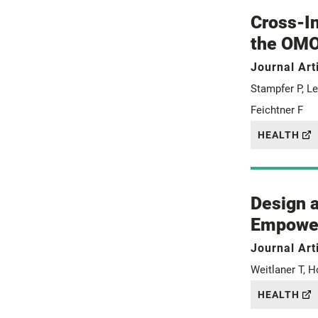
Cross-In
the OM
Journal Art
Stampfer P, L
Feichtner F
HEALTH
Design a
Empower
Journal Art
Weitlaner T, H
HEALTH