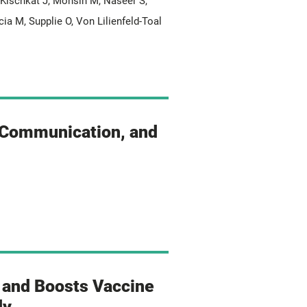
 Kischkat J, Mohsin M, Naseer S,
cia M, Supplie O, Von Lilienfeld-Toal
, Communication, and
 and Boosts Vaccine
dy