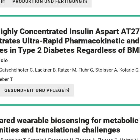
PRODUKTION UND FERTIGUNG
ighly Concentrated Insulin Aspart AT2
rates Ultra-Rapid Pharmacokinetic an
es in Type 2 Diabetes Regardless of BM
icle
Gatschelhofer C, Lackner B, Ratzer M, Fluhr G, Stoisser A, Kolaric G,
eber T
GESUNDHEIT UND PFLEGE
ared wearable biosensing for metaboli
ities and translational challenges