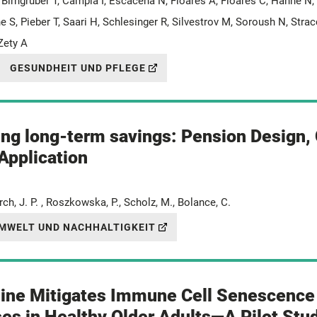
Birngruber T, Campia I, Escacena N, Floares A, Floares C, Hahne N,
ne S, Pieber T, Saari H, Schlesinger R, Silvestrov M, Soroush N, Strac
 Zety A
GESUNDHEIT UND PFLEGE
ing long-term savings: Pension Design
Application
rch, J. P. , Roszkowska, P., Scholz, M., Bolance, C.
MWELT UND NACHHALTIGKEIT
ine Mitigates Immune Cell Senescence
es in Healthy Older Adults—A Pilot Stu