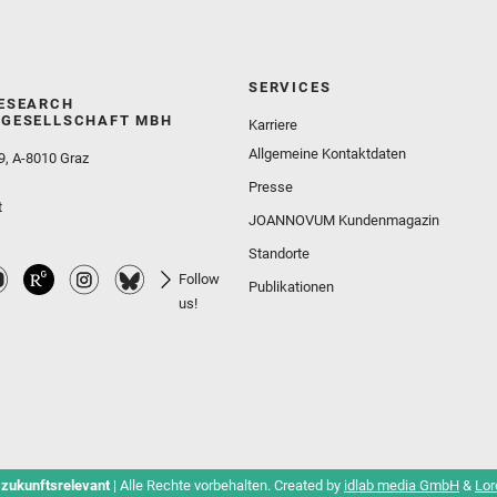
SERVICES
ESEARCH
GESELLSCHAFT MBH
Karriere
Allgemeine Kontaktdaten
9, A-8010 Graz
Presse
t
JOANNOVUM Kundenmagazin
Standorte
Follow
Publikationen
us!
 zukunftsrelevant
| Alle Rechte vorbehalten. Created by
idlab media GmbH
&
Lor