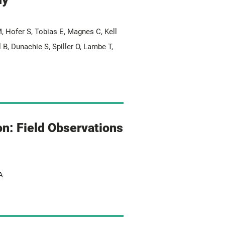
M, Hofer S, Tobias E, Magnes C, Kell
B, Dunachie S, Spiller O, Lambe T,
on: Field Observations
A