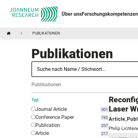
Über uns
Forschungskompetenzen
PUBLIKATIONEN
Publikationen
Publikationen
Reconfig
Typ
Laser W
Journal Article
901
Conference Paper
742
Article,Publ
Publication
337
Philip Lichte
Article
217