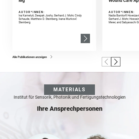
Mg
Wound Care App
AUTOR*INNEN:
AUTOR*INNEN:
Iva Karneluti, Deepak Joshy, Gerhard J. Mohr, Cindy
Nadia Banitorfi Hoveizavi
Schaude, Matthew D. Steinberg, Ivana Murković
Gerhard J. Mohr, Hossein 
Steinberg
Meier, and Sabyasachi 
Alle Publikationen anzeigen
MATERIALS
Institut für Sensorik, Photonik und Fertigungstechnologien
Ihre Ansprechpersonen