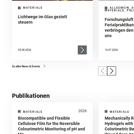
MATERIALS
ALLGEMEIN, D
MATERIALS, POL
Lichtwege im Glas gezielt
Forschungsluft
steuern
Ferialpraktika
verbringen de
uns
05.08.2026
16.07.2026
Zu allen News & Events
Publikationen
2026
MATERIALS
MATERIALS
Biocompatible and Flexible
Mechanically R
Cellulose Film for the Reversible
Hydrogels with
Colourimetric Monitoring of pH and
Colorimetric Be