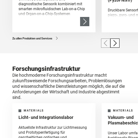
diagnostische Sensorik kombiniert mit
smarten mikrofluidischen Lab-on-a-Chip
Druckbare Sensort
und Organ-on-a-Chip-Systemen
piezo-, pyro- und
Eigenschaften
Zu allen Produkten und Services
Forschungsinfrastruktur
Die hochmoderne Forschungsinfrastruktur macht
zukunftsweisende Forschungsarbeiten, Problemlösungen
und wissenschaftliche Dienstleistungen möglich, die auf die
Anforderungen der Wirtschaft und Industrie abgestimmt
sind.
MATERIALS
MATERIALS
Licht- und Integrationslabor
Vakuum- und
Plasmabeschic
Aktuellste Infrastruktur zur Lichtmessung
und Prototypenfertigung für
Unser Labor umfas
ganzheitliches optisches und
funktionelle Plas