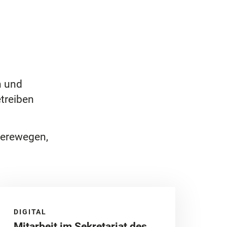
n und
treiben
rierewegen,
DIGITAL
Mitarbeit im Sekretariat des