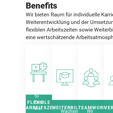
Benefits
Wir bieten Raum für individuelle Karr
Weiterentwicklung und der Umsetzung 
flexiblen Arbeitszeiten sowie Weiter
eine wertschätzende Arbeitsatmosph
Nine
to
five
FLEXIBLE
ARBEITSZEITEN
WEITERBILDUNG
TEAMWORK
VE
war
Wachsen
Wir