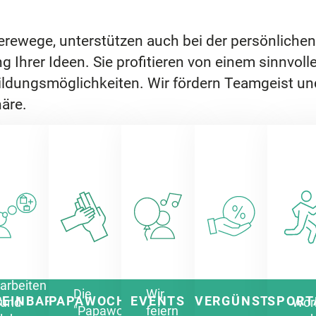
ierewege, unterstützen auch bei der persönlichen
Ihrer Ideen. Sie profitieren von einem sinnvoll
bildungsmöglichkeiten. Wir fördern Teamgeist u
äre.
Flexibel
arbeiten
Die
Wir
REINBARKEIT
PAPAWOCHEN
EVENTS
VERGÜNSTIGUNG
SPORT
und
Wor
"Papawochen"
feiern