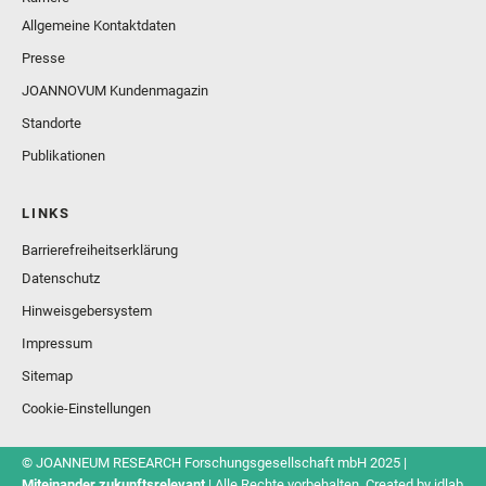
Allgemeine Kontaktdaten
Presse
JOANNOVUM Kundenmagazin
Standorte
Publikationen
LINKS
Barrierefreiheitserklärung
Datenschutz
Hinweisgebersystem
Impressum
Sitemap
Cookie-Einstellungen
© JOANNEUM RESEARCH Forschungsgesellschaft mbH 2025 |
Miteinander zukunftsrelevant
| Alle Rechte vorbehalten. Created by
idlab