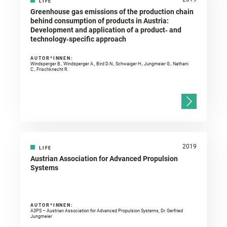
LIFE
Greenhouse gas emissions of the production chain
behind consumption of products in Austria:
Development and application of a product‐ and
technology‐specific approach
AUTOR*INNEN:
Windsperger B., Windsperger A., Bird D.N., Schwaiger H., Jungmeier G., Nathani
C., Frischknecht R.
2019
LIFE
Austrian Association for Advanced Propulsion
Systems
AUTOR*INNEN:
A3PS – Austrian Association for Advanced Propulsion Systems, Dr. Gerfried
Jungmeier