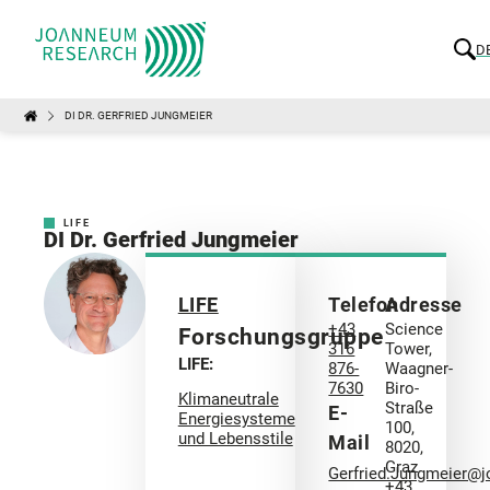
D
DI DR. GERFRIED JUNGMEIER
LIFE
DI Dr. Gerfried Jungmeier
LIFE
Telefon
Adresse
+43
Science
Forschungsgruppe
316
Tower,
LIFE:
876-
Waagner-
7630
Biro-
Klimaneutrale
Straße
E-
Energiesysteme
100,
und Lebensstile
Mail
8020,
Graz
Gerfried.Jungmeier@
+43