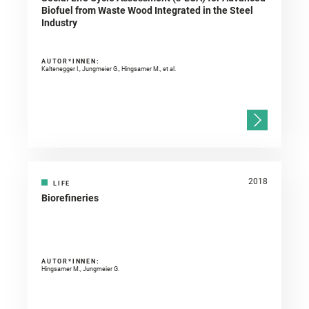
Biofuel from Waste Wood Integrated in the Steel
Industry
AUTOR*INNEN:
Kaltenegger I., Jungmeier G., Hingsamer M., et al.
2018
LIFE
Biorefineries
AUTOR*INNEN:
Hingsamer M., Jungmeier G.