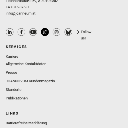
Leonhardstraße 59, A-8010 Graz
+43 316 876-0
info@joanneum.at
Follow
us!
SERVICES
Karriere
Allgemeine Kontaktdaten
Presse
JOANNOVUM Kundenmagazin
Standorte
Publikationen
LINKS
Barrierefreiheitserklärung