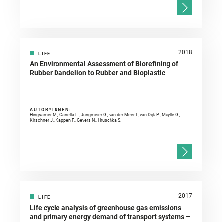
2018
LIFE
An Environmental Assessment of Biorefining of
Rubber Dandelion to Rubber and Bioplastic
AUTOR*INNEN:
Hingsamer M., Canella L., Jungmeier G., van der Meer I., van Dijk P., Muylle G.,
Kirschner J., Kappen F., Gevers N., Hruschka S.
2017
LIFE
Life cycle analysis of greenhouse gas emissions
and primary energy demand of transport systems –