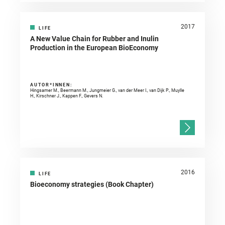
2017
LIFE
A New Value Chain for Rubber and Inulin
Production in the European BioEconomy
AUTOR*INNEN:
Hingsamer M., Beermann M., Jungmeier G., van der Meer I., van Dijk P., Muylle
H., Kirschner J., Kappen F., Gevers N.
2016
LIFE
Bioeconomy strategies (Book Chapter)