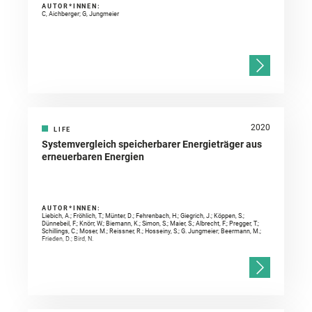
AUTOR*INNEN:
C, Aichberger; G, Jungmeier
2020
LIFE
Systemvergleich speicherbarer Energieträger aus
erneuerbaren Energien
AUTOR*INNEN:
Liebich, A.; Fröhlich, T.; Münter, D.; Fehrenbach, H.; Giegrich, J.; Köppen, S.;
Dünnebeil, F.; Knörr, W.; Biemann, K.; Simon, S.; Maier, S.; Albrecht, F.; Pregger, T.;
Schillings, C.; Moser, M.; Reissner, R.; Hosseiny, S.; G. Jungmeier; Beermann, M.;
Frieden, D.; Bird, N.