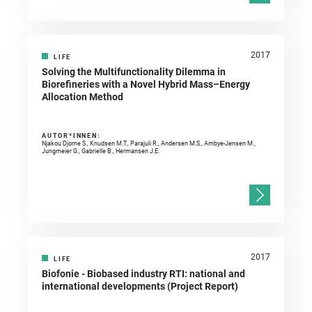
2017
LIFE
Solving the Multifunctionality Dilemma in
Biorefineries with a Novel Hybrid Mass–Energy
Allocation Method
AUTOR*INNEN:
Njakou Djome S., Knudsen M.T., Parajuli R., Andersen M.S., Ambye-Jensen M.,
Jungmeier G., Gabrielle B., Hermansen J.E.
2017
LIFE
Biofonie - Biobased industry RTI: national and
international developments (Project Report)