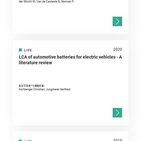
der Stricht W., Van de Casteele S., Norman F.
2020
LIFE
LCA of automotive batteries for electric vehicles - A
literature review
AUTOR*INNEN:
Aichberger Christian, Jungmeier Gerfried
2019