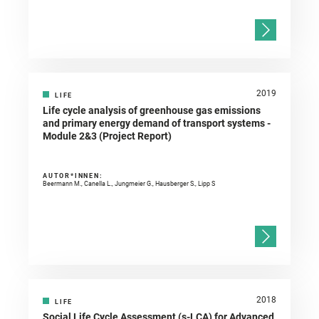
2019
LIFE
Life cycle analysis of greenhouse gas emissions
and primary energy demand of transport systems -
Module 2&3 (Project Report)
AUTOR*INNEN:
Beermann M., Canella L., Jungmeier G., Hausberger S., Lipp S
2018
LIFE
Social Life Cycle Assessment (s-LCA) for Advanced