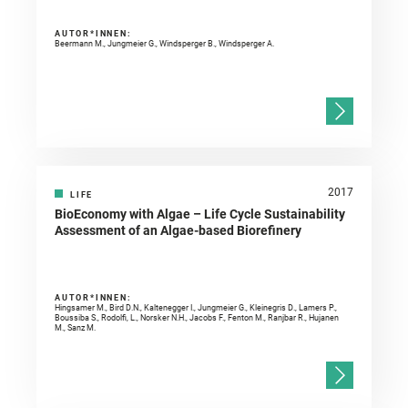
AUTOR*INNEN:
Beermann M., Jungmeier G., Windsperger B., Windsperger A.
2017
LIFE
BioEconomy with Algae – Life Cycle Sustainability
Assessment of an Algae-based Biorefinery
AUTOR*INNEN:
Hingsamer M., Bird D.N., Kaltenegger I., Jungmeier G., Kleinegris D., Lamers P.,
Boussiba S., Rodolfi, L., Norsker N.H., Jacobs F., Fenton M., Ranjbar R., Hujanen
M., Sanz M.