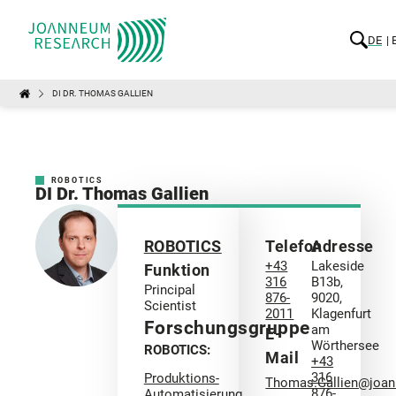
DE
DI DR. THOMAS GALLIEN
ROBOTICS
DI Dr. Thomas Gallien
ROBOTICS
Telefon
Adresse
+43
Lakeside
Funktion
316
B13b,
Principal
876-
9020,
Scientist
2011
Klagenfurt
Forschungsgruppe
am
E-
Wörthersee
ROBOTICS:
Mail
+43
316
Produktions-
Thomas.Gallien@joan
876-
Automatisierung