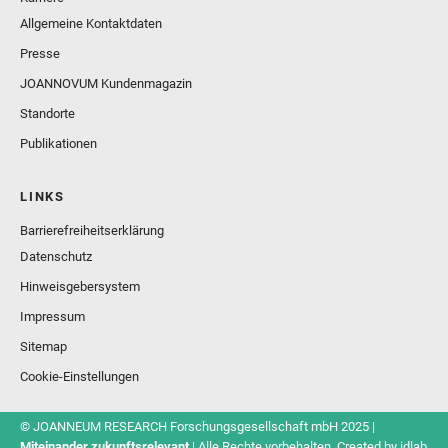
Allgemeine Kontaktdaten
Presse
JOANNOVUM Kundenmagazin
Standorte
Publikationen
LINKS
Barrierefreiheitserklärung
Datenschutz
Hinweisgebersystem
Impressum
Sitemap
Cookie-Einstellungen
© JOANNEUM RESEARCH Forschungsgesellschaft mbH 2025 |
Miteinander zukunftsrelevant
| Alle Rechte vorbehalten. Created by
idlab