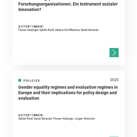
Forschungsorganisationen. Ein Instrument sozialer
Innovation?
AUTOR*INNEN:
Florian Holzinger, Sybille Reidl, Helene Schiffbänker, Sarah Beranek
2020
POLICIES
Gender equality regimes and evaluation regimes in
Europe and their implications for policy design and
evaluation
AUTOR*INNEN:
Sybille Reidl; Sarah Beranek; Florian Holzinger; Jürgen Streicher