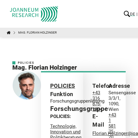
DE
MAG. FLORIAN HOLZINGER
POLICIES
Mag. Florian Holzinger
POLICIES
Telefon
Adresse
+43
Sensengasse
Funktion
316
3/3/1,
Forschungsgruppenleitung
876-
1090,
Forschungsgruppe
2834
Wien
+43
E-
POLICIES:
1
Mail
581
Technologie,
75
Innovation und
Florian.Holzinger@jo
20
Politikberatung