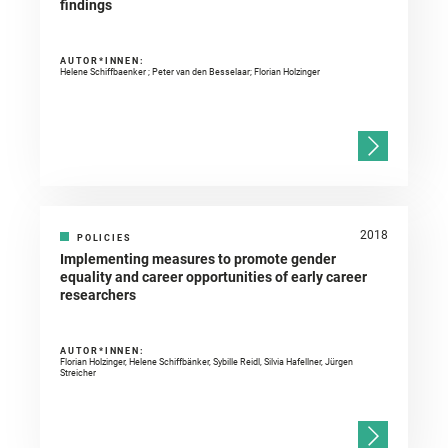
findings
AUTOR*INNEN:
Helene Schiffbaenker ; Peter van den Besselaar; Florian Holzinger
2018
POLICIES
Implementing measures to promote gender
equality and career opportunities of early career
researchers
AUTOR*INNEN:
Florian Holzinger, Helene Schiffbänker, Sybille Reidl, Silvia Hafellner, Jürgen
Streicher