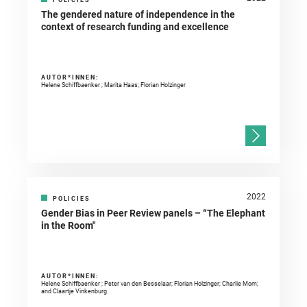
The gendered nature of independence in the
context of research funding and excellence
AUTOR*INNEN:
Helene Schiffbaenker ; Marita Haas; Florian Holzinger
2022
POLICIES
Gender Bias in Peer Review panels – “The Elephant
in the Room"
AUTOR*INNEN:
Helene Schiffbaenker ; Peter van den Besselaar; Florian Holzinger; Charlie Mom;
and Claartje Vinkenburg