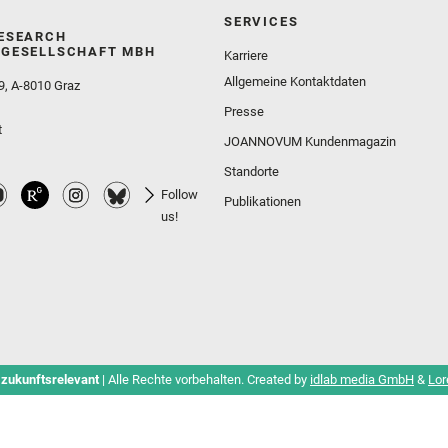
SERVICES
ESEARCH
GESELLSCHAFT MBH
Karriere
Allgemeine Kontaktdaten
9, A-8010 Graz
Presse
t
JOANNOVUM Kundenmagazin
Standorte
Follow
Publikationen
us!
 zukunftsrelevant
| Alle Rechte vorbehalten. Created by
idlab media GmbH
&
Lor