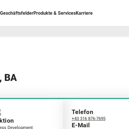
Geschäftsfelder
Produkte & Services
Karriere
, BA
E
Telefon
+43 316 876-7695
ktion
E-Mail
ess Development