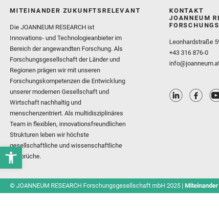
MITEINANDER ZUKUNFTSRELEVANT
KONTAKT
JOANNEUM R
FORSCHUNGS
Die JOANNEUM RESEARCH ist
Innovations- und Technologieanbieter im
Leonhardstraße 5
Bereich der angewandten Forschung. Als
+43 316 876-0
Forschungsgesellschaft der Länder und
info@joanneum.a
Regionen prägen wir mit unseren
Forschungskompetenzen die Entwicklung
unserer modernen Gesellschaft und
Wirtschaft nachhaltig und
menschenzentriert. Als multidisziplinäres
Team in flexiblen, innovationsfreundlichen
Strukturen leben wir höchste
gesellschaftliche und wissenschaftliche
Ansprüche.
© JOANNEUM RESEARCH Forschungsgesellschaft mbH 2025 |
Miteinander