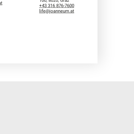
100, 8020, Graz
at
+43 316 876-7600
life@joanneum.at