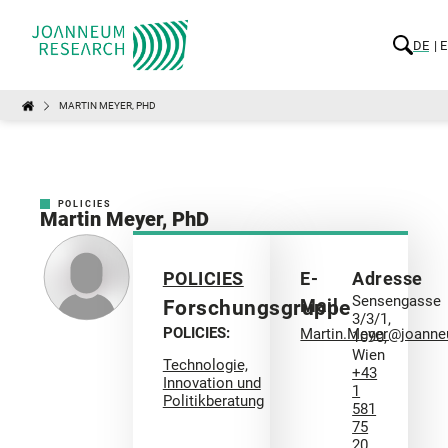
DE
E
MARTIN MEYER, PHD
POLICIES
Martin Meyer, PhD
POLICIES
E-
Adresse
Sensengasse
Mail
Forschungsgruppe
3/3/1,
POLICIES:
Martin.Meyer@joanne
1090,
Wien
Technologie,
+43
Innovation und
1
Politikberatung
581
75
20