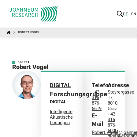
DE
EN
ROBERT VOGEL
DIGITAL
Robert Vogel
DIGITAL
Telefon
Adresse
+43
Steyrergasse
Forschungsgruppe
316
17,
DIGITAL:
876-
8010,
5619
Graz
Intelligente
+43
E-
Akustische
316
Lösungen
Mail
876-
5000
Robert.Vogel@joanne
digital@joann