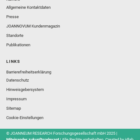
Allgemeine Kontaktdaten
Presse
JOANNOVUM Kundenmagazin
Standorte
Publikationen
LINKS
Barrierefreiheitserklärung
Datenschutz
Hinweisgebersystem
Impressum
Sitemap
Cookie-Einstellungen
© JOANNEUM RESEARCH Forschungsgesellschaft mbH 2025 |
Miteinander zukunftsrelevant
| Alle Rechte vorbehalten. Created by
idlab