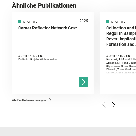
Ähnliche Publikationen
2025
DIGITAL
DIGITAL
Corner Reflector Network Graz
Collection and 
Regolith Sampl
Rover: Implicat
Formation and A
AUTOR*INNEN:
AUTOR*INNEN:
Karlheinz Gutjahr, Michael Avian
Hausrath, E. M. and Sulli
Zorzano, M. P. and Vaugh
Siljestroem, S. and Shar
Kizovski, T. and VanBomm
Knight, A. and Martinez, 
and Mandon, L. and Adcoc
and Población, I. and Jo
Gasnault, O. and Randazzo
Kronyak, R. and Bechtold,
and Forni, O. and Bedfor
Bell, J. F. and Benison, 
and Broz, A. and Calef, F.
and Czaja, A. D. and Forn
Alle Publikationen anzeigen
Golombek, M. and Gómez, 
Herkenhoff, K. and Jakub
Martinez‐Frias, J. and Ma
and Newman, C. E. and Núñ
Royer, C. and Russell, P.
Sharma, S. K. and Shuster
I. and Wiens, R. C. and We
and Williford, K. and Wolf,