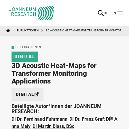
DE
EN
PUBLIKATIONEN
3D ACOUSTIC HEAT-MAPS FOR TRANSFORMER MONITORING A
PUBLIKATIONEN
DIGITAL
3D Acoustic Heat-Maps for
Transformer Monitoring
Applications
DIGITAL
Beteiligte Autor*innen der JOANNEUM
RESEARCH:
in
DI Dr. Ferdinand Fuhrmann
;
DI Dr. Franz Graf
;
DI
A
nna Maly
;
DI Martin Blass, BSc