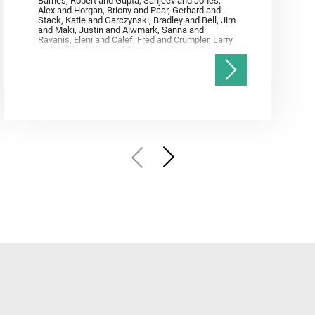
Barnes, Robert and Gupta, Sanjeev and Jones,
Alex and Horgan, Briony and Paar, Gerhard and
Stack, Katie and Garczynski, Bradley and Bell, Jim
and Maki, Justin and Alwmark, Sanna and
Ravanis, Eleni and Calef, Fred and Crumpler, Larry
and Williford, Ken and Simon, Justin and Gwizd,
Samantha and Farley, Ken and Tate, Christian and
Annex, Andrew and Kah, Linda