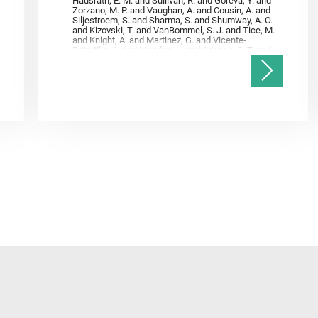
Hausrath, E. M. and Sullivan, R. and Goreva, Y. and
Zorzano, M. P. and Vaughan, A. and Cousin, A. and
Siljestroem, S. and Sharma, S. and Shumway, A. O.
and Kizovski, T. and VanBommel, S. J. and Tice, M.
and Knight, A. and Martinez, G. and Vicente‐
Retortillo, A. and Mandon, L. and Adcock, C. T. and
Madariaga, J. M. and Población, I. and Johnson, J.
R. and Lasue, J. and Gasnault, O. and Randazzo, N.
and Cardarelli, E. L. and Kronyak, R. and Bechtold,
A. and Paar, G. and Udry, A. and Forni, O. and
Bedford, C. C. and Carman, N. A. and Bell, J. F. and
Benison, K. and Bosak, T. and Brown, A. and Broz,
A. and Calef, F. and Clark, B. C. and Cloutis, E. and
Czaja, A. D. and Fornaro, T. and Fouchet, T. and
Golombek, M. and Gómez, F. and Herd, C. D. K. and
Herkenhoff, K. and Jakubek, R. S. and Jandura, L.
and Martinez‐Frias, J. and Mayhew, L. E. and
Meslin, P.‐Y. and Newman, C. E. and Núñez, J. I.
and Poulet, F. and Royer, C. and Russell, P. and
Sephton, M. A. and Sharma, S. K. and Shuster, D.
and Simon, J. I. and Tirona, I. and Wiens, R. C. and
Weiss, B. P. and Williams, A. J. and Williford, K. and
Wolf, Z. U.