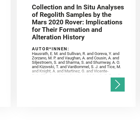
Collection and In Situ Analyses
of Regolith Samples by the
Mars 2020 Rover: Implications
for Their Formation and
Alteration History
AUTOR*INNEN:
Hausrath, E. M. and Sullivan, R. and Goreva, Y. and
Zorzano, M. P. and Vaughan, A. and Cousin, A. and
Siljestroem, S. and Sharma, S. and Shumway, A. O.
and Kizovski, T. and VanBommel, S. J. and Tice, M.
and Knight, A. and Martinez, G. and Vicente‐
Retortillo, A. and Mandon, L. and Adcock, C. T. and
Madariaga, J. M. and Población, I. and Johnson, J.
R. and Lasue, J. and Gasnault, O. and Randazzo, N.
and Cardarelli, E. L. and Kronyak, R. and Bechtold,
A. and Paar, G. and Udry, A. and Forni, O. and
Bedford, C. C. and Carman, N. A. and Bell, J. F. and
Benison, K. and Bosak, T. and Brown, A. and Broz,
A. and Calef, F. and Clark, B. C. and Cloutis, E. and
Czaja, A. D. and Fornaro, T. and Fouchet, T. and
Golombek, M. and Gómez, F. and Herd, C. D. K. and
Herkenhoff, K. and Jakubek, R. S. and Jandura, L.
and Martinez‐Frias, J. and Mayhew, L. E. and
Meslin, P.‐Y. and Newman, C. E. and Núñez, J. I.
and Poulet, F. and Royer, C. and Russell, P. and
Sephton, M. A. and Sharma, S. K. and Shuster, D.