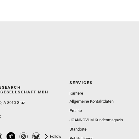
and Simon, J. I. and Tirona, I. and Wiens, R. C. and
Weiss, B. P. and Williams, A. J. and Williford, K. and
Wolf, Z. U.
SERVICES
ESEARCH
GESELLSCHAFT MBH
Karriere
Allgemeine Kontaktdaten
9, A-8010 Graz
Presse
t
JOANNOVUM Kundenmagazin
Standorte
Follow
Publikationen