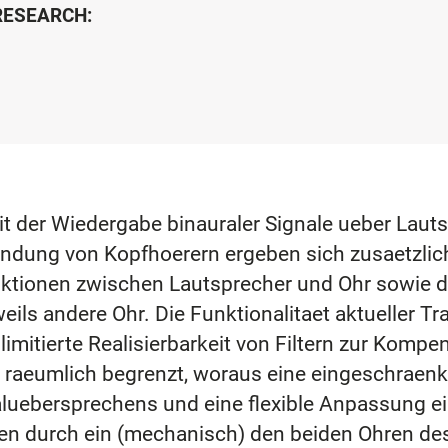
 RESEARCH:
t der Wiedergabe binauraler Signale ueber Lautsp
ndung von Kopfhoerern ergeben sich zusaetzlic
tionen zwischen Lautsprecher und Ohr sowie d
eils andere Ohr. Die Funktionalitaet aktueller Tr
imitierte Realisierbarkeit von Filtern zur Kom
n) raeumlich begrenzt, woraus eine eingeschrae
naluebersprechens und eine flexible Anpassung 
ten durch ein (mechanisch) den beiden Ohren d