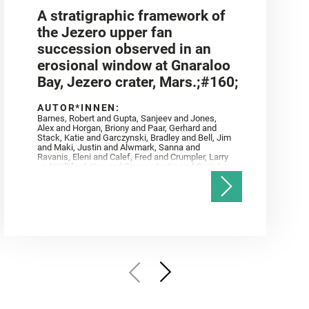
A stratigraphic framework of
the Jezero upper fan
succession observed in an
erosional window at Gnaraloo
Bay, Jezero crater, Mars.;#160;
AUTOR*INNEN:
Barnes, Robert and Gupta, Sanjeev and Jones,
Alex and Horgan, Briony and Paar, Gerhard and
Stack, Katie and Garczynski, Bradley and Bell, Jim
and Maki, Justin and Alwmark, Sanna and
Ravanis, Eleni and Calef, Fred and Crumpler, Larry
and Williford, Ken and Simon, Justin and Gwizd,
Samantha and Farley, Ken and Tate, Christian and
Annex, Andrew and Kah, Linda