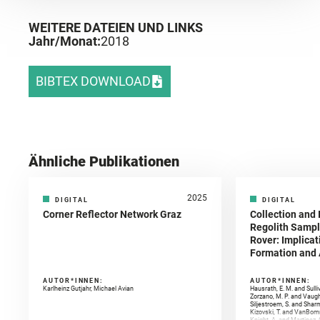
WEITERE DATEIEN UND LINKS
Jahr/Monat:
2018
BIBTEX DOWNLOAD
Ähnliche Publikationen
2025
DIGITAL
DIGITAL
Corner Reflector Network Graz
Collection and 
Regolith Sampl
Rover: Implicat
Formation and A
AUTOR*INNEN:
AUTOR*INNEN:
Karlheinz Gutjahr, Michael Avian
Hausrath, E. M. and Sulli
Zorzano, M. P. and Vaugh
Siljestroem, S. and Shar
Kizovski, T. and VanBomm