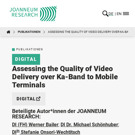
DE
EN
PUBLIKATIONEN
ASSESSING THE QUALITY OF VIDEO DELIVERY OVER KA-BAND 
PUBLIKATIONEN
DIGITAL
Assessing the Quality of Video
Delivery over Ka-Band to Mobile
Terminals
DIGITAL
Beteiligte Autor*innen der JOANNEUM
RESEARCH:
DI (FH) Werner Bailer
;
DI Dr. Michael Schönhuber
;
in
DI
Stefanie Onsori-Wechtitsch