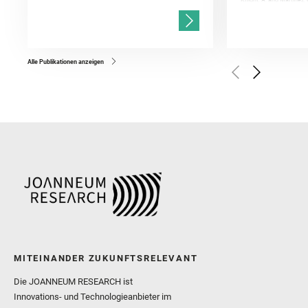
Knight, A. and Martinez, 
and Mandon, L. and Adcoc
and Población, I. and Jo
Gasnault, O. and Randazzo
Kronyak, R. and Bechtold,
and Forni, O. and Bedfor
Bell, J. F. and Benison, 
and Broz, A. and Calef, F.
and Czaja, A. D. and Forn
Alle Publikationen anzeigen
Golombek, M. and Gómez, 
Herkenhoff, K. and Jakub
Martinez‐Frias, J. and Ma
and Newman, C. E. and Núñ
Royer, C. and Russell, P.
Sharma, S. K. and Shuster
I. and Wiens, R. C. and We
and Williford, K. and Wolf,
MITEINANDER ZUKUNFTSRELEVANT
Die JOANNEUM RESEARCH ist
Innovations- und Technologieanbieter im