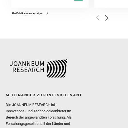
Kronyak, R. and Bechtold,
and Forni, O. and Bedfor
Bell, J. F. and Benison, 
and Broz, A. and Calef, F.
and Czaja, A. D. and Forn
Alle Publikationen anzeigen
Golombek, M. and Gómez, 
Herkenhoff, K. and Jakub
Martinez‐Frias, J. and Ma
and Newman, C. E. and Núñ
Royer, C. and Russell, P.
Sharma, S. K. and Shuster
I. and Wiens, R. C. and We
and Williford, K. and Wolf,
MITEINANDER ZUKUNFTSRELEVANT
Die JOANNEUM RESEARCH ist
Innovations- und Technologieanbieter im
Bereich der angewandten Forschung. Als
Forschungsgesellschaft der Länder und