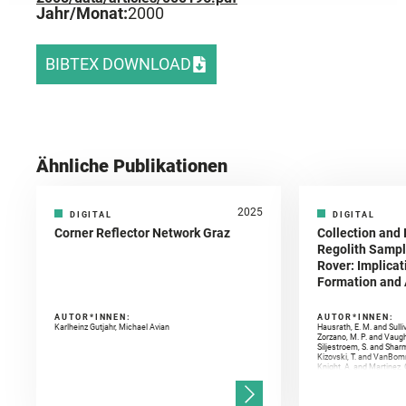
Jahr/Monat:
2000
BIBTEX DOWNLOAD
Ähnliche Publikationen
2025
DIGITAL
DIGITAL
Corner Reflector Network Graz
Collection and 
Regolith Sampl
Rover: Implicat
Formation and A
AUTOR*INNEN:
AUTOR*INNEN:
Karlheinz Gutjahr, Michael Avian
Hausrath, E. M. and Sulli
Zorzano, M. P. and Vaugh
Siljestroem, S. and Shar
Kizovski, T. and VanBomm
Knight, A. and Martinez, 
and Mandon, L. and Adcoc
and Población, I. and Jo
Gasnault, O. and Randazzo