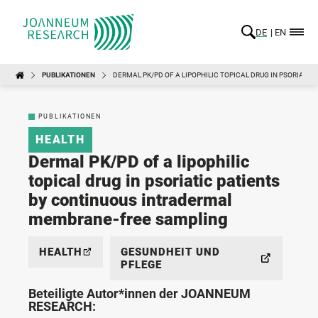
DE
EN
PUBLIKATIONEN
DERMAL PK/PD OF A LIPOPHILIC TOPICAL DRUG IN PSORIAT
PUBLIKATIONEN
HEALTH
Dermal PK/PD of a lipophilic
topical drug in psoriatic patients
by continuous intradermal
membrane-free sampling
HEALTH
GESUNDHEIT UND
PFLEGE
Beteiligte Autor*innen der JOANNEUM
RESEARCH: