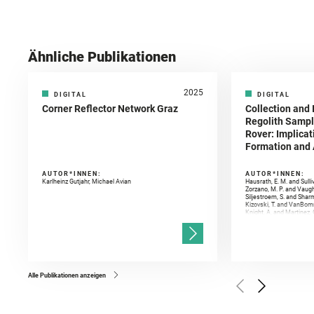
Ähnliche Publikationen
2025
DIGITAL
DIGITAL
Corner Reflector Network Graz
Collection and 
Regolith Sampl
Rover: Implicat
Formation and A
AUTOR*INNEN:
AUTOR*INNEN:
Karlheinz Gutjahr, Michael Avian
Hausrath, E. M. and Sulli
Zorzano, M. P. and Vaugh
Siljestroem, S. and Shar
Kizovski, T. and VanBomm
Knight, A. and Martinez, 
and Mandon, L. and Adcoc
and Población, I. and Jo
Gasnault, O. and Randazzo
Kronyak, R. and Bechtold,
and Forni, O. and Bedfor
Bell, J. F. and Benison, 
and Broz, A. and Calef, F.
and Czaja, A. D. and Forn
Alle Publikationen anzeigen
Golombek, M. and Gómez, 
Herkenhoff, K. and Jakub
Martinez‐Frias, J. and Ma
and Newman, C. E. and Núñ
Royer, C. and Russell, P.