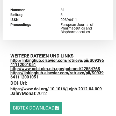
Nummer
81
Beitrag
3
ISSN
09396411
Proceedings
European Journal of
Pharmaceutics and
Biopharmaceutics
WEITERE DATEIEN UND LINKS
http://linkinghub.elsevier.com/retrieve/pii/S09396
41112001051
http://www.ncbi.nlm.nih.gov/pubmed/22554768
https://linkinghub.elsevier.com/retrieve/pii/S0939
641112001051
DOI-Url:
https://www.doi.org/ 10.1016/j.ejpb.2012.04.009
Jahr/Monat:
2012
BIBTEX DOWNLOAD