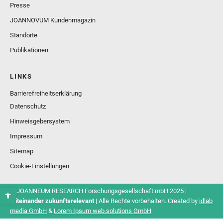
Presse
JOANNOVUM Kundenmagazin
Standorte
Publikationen
LINKS
Barrierefreiheitserklärung
Datenschutz
Hinweisgebersystem
Impressum
Sitemap
Cookie-Einstellungen
© JOANNEUM RESEARCH Forschungsgesellschaft mbH 2025 |
Miteinander zukunftsrelevant
| Alle Rechte vorbehalten. Created by
idlab
media GmbH
&
Lorem Ipsum web.solutions GmbH