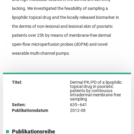
lacking. We investigated the feasibility of sampling a
lipophilic topical drug and the locally released biomarker in
the dermis of non-lesional and lesional skin of psoriatic
patients over 25h by means of membrane-free dermal
open-flow microperfusion probes (dOFM) and novel
wearable multi-channel pumps.
Titel:
Dermal PK/PD of a lipophilic
topical drug in psoriatic
patients by continuous
intradermal membrane-free
sampling
Seiten:
635–641
Publikationsdatum
2012-08
Publikationsreihe