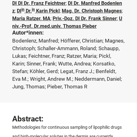
DI DI Dr. Franz Feichtner
;
DI Dr. Manfred Bodenlen
in
in
z
;
DI
Dr.
Karin Pickl
;
Mag. Dr. Christoph Magnes
;
Maria Ratzer, MA
;
Priv.-Doz. DI Dr. Frank Sinner
;
U
niv.-Prof. Dr.med.univ. Thomas Pieber
Autor*innen:
Bodenlenz, Manfred; Höfferer, Christian; Magnes,
Christoph; Schaller-Ammann, Roland; Schaupp,
Lukas; Feichtner, Franz; Ratzer, Maria; Pickl,
Karin; Sinner, Frank; Wutte, Andrea; Korsatko,
Stefan; Köhler, Gerd; Legat, Franz J.; Benfeldt,
Eva M.; Wright, Andrew M.; Neddermann, Daniel;
Jung, Thomas; Pieber, Thomas R
Abstract:
Methodologies for continuous sampling of lipophilic drugs
and high-molecular solutes in the dermis are currently