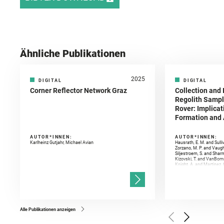
Ähnliche Publikationen
2025
DIGITAL
DIGITAL
Corner Reflector Network Graz
Collection and 
Regolith Sampl
Rover: Implicat
Formation and A
AUTOR*INNEN:
AUTOR*INNEN:
Karlheinz Gutjahr, Michael Avian
Hausrath, E. M. and Sulli
Zorzano, M. P. and Vaugh
Siljestroem, S. and Shar
Kizovski, T. and VanBomm
Knight, A. and Martinez, 
and Mandon, L. and Adcoc
and Población, I. and Jo
Gasnault, O. and Randazzo
Kronyak, R. and Bechtold,
and Forni, O. and Bedfor
Bell, J. F. and Benison, 
and Broz, A. and Calef, F.
and Czaja, A. D. and Forn
Alle Publikationen anzeigen
Golombek, M. and Gómez, 
Herkenhoff, K. and Jakub