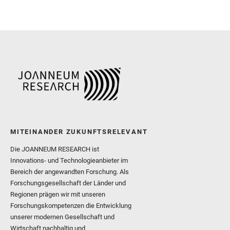
Martinez‐Frias, J. and Ma
and Newman, C. E. and Núñ
Royer, C. and Russell, P.
Sharma, S. K. and Shuster
I. and Wiens, R. C. and We
and Williford, K. and Wolf,
MITEINANDER ZUKUNFTSRELEVANT
Die JOANNEUM RESEARCH ist
Innovations- und Technologieanbieter im
Bereich der angewandten Forschung. Als
Forschungsgesellschaft der Länder und
Regionen prägen wir mit unseren
Forschungskompetenzen die Entwicklung
unserer modernen Gesellschaft und
Wirtschaft nachhaltig und