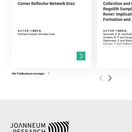
Corner Reflector Network Graz
Collection and 
Regolith Sampl
Rover: Implicat
Formation and A
AUTOR*INNEN:
AUTOR*INNEN:
Karlheinz Gutjahr, Michael Avian
Hausrath, E. M. and Sulli
Zorzano, M. P. and Vaugh
Siljestroem, S. and Shar
Kizovski, T. and VanBomm
Knight, A. and Martinez, 
and Mandon, L. and Adcoc
and Población, I. and Jo
Gasnault, O. and Randazzo
Kronyak, R. and Bechtold,
and Forni, O. and Bedfor
Bell, J. F. and Benison, 
and Broz, A. and Calef, F.
and Czaja, A. D. and Forn
Alle Publikationen anzeigen
Golombek, M. and Gómez, 
Herkenhoff, K. and Jakub
Martinez‐Frias, J. and Ma
and Newman, C. E. and Núñ
Royer, C. and Russell, P.
Sharma, S. K. and Shuster
I. and Wiens, R. C. and We
and Williford, K. and Wolf,