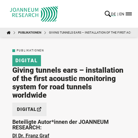
DE
EN
PUBLIKATIONEN
GIVING TUNNELS EARS – INSTALLATION OF THE FIRST ACOU
PUBLIKATIONEN
DIGITAL
Giving tunnels ears – installation
of the first acoustic monitoring
system for road tunnels
worldwide
DIGITAL
Beteiligte Autor*innen der JOANNEUM
RESEARCH:
DI Dr. Franz Graf