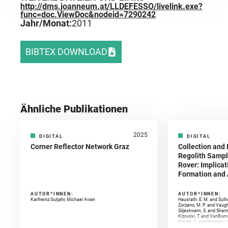
http://dms.joanneum.at/LLDEFESSO/livelink.exe?
func=doc.ViewDoc&nodeid=7290242
Jahr/Monat:
2011
BIBTEX DOWNLOAD
Ähnliche Publikationen
2025
DIGITAL
DIGITAL
Corner Reflector Network Graz
Collection and 
Regolith Sampl
Rover: Implicat
Formation and A
AUTOR*INNEN:
AUTOR*INNEN:
Karlheinz Gutjahr, Michael Avian
Hausrath, E. M. and Sulli
Zorzano, M. P. and Vaugh
Siljestroem, S. and Shar
Kizovski, T. and VanBomm
Knight, A. and Martinez, 
and Mandon, L. and Adcoc