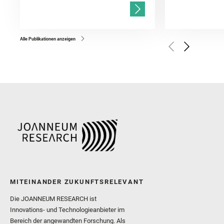
and Población, I. and Jo
Gasnault, O. and Randazzo
Kronyak, R. and Bechtold,
and Forni, O. and Bedfor
Bell, J. F. and Benison, 
and Broz, A. and Calef, F.
and Czaja, A. D. and Forn
Alle Publikationen anzeigen
Golombek, M. and Gómez, 
Herkenhoff, K. and Jakub
Martinez‐Frias, J. and Ma
and Newman, C. E. and Núñ
Royer, C. and Russell, P.
Sharma, S. K. and Shuster
I. and Wiens, R. C. and We
and Williford, K. and Wolf,
MITEINANDER ZUKUNFTSRELEVANT
Die JOANNEUM RESEARCH ist
Innovations- und Technologieanbieter im
Bereich der angewandten Forschung. Als