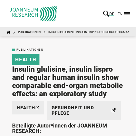
DE
EN
PUBLIKATIONEN
INSULIN GLULISINE, INSULIN LISPRO AND REGULAR HUMAN 
PUBLIKATIONEN
HEALTH
Insulin glulisine, insulin lispro
and regular human insulin show
comparable end-organ metabolic
effects: an exploratory study
HEALTH
GESUNDHEIT UND
PFLEGE
Beteiligte Autor*innen der JOANNEUM
RESEARCH: