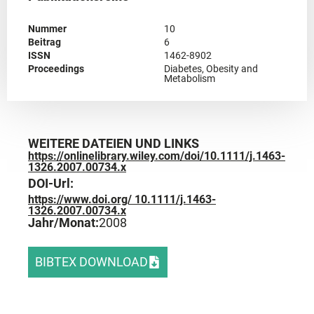
Nummer
10
Beitrag
6
ISSN
1462-8902
Proceedings
Diabetes, Obesity and
Metabolism
WEITERE DATEIEN UND LINKS
https://onlinelibrary.wiley.com/doi/10.1111/j.1463-
1326.2007.00734.x
DOI-Url:
https://www.doi.org/ 10.1111/j.1463-
1326.2007.00734.x
Jahr/Monat:
2008
BIBTEX DOWNLOAD