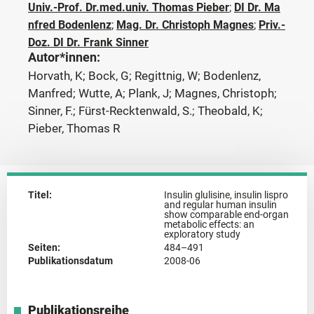
Univ.-Prof. Dr.med.univ. Thomas Pieber
;
DI Dr. Ma
nfred Bodenlenz
;
Mag. Dr. Christoph Magnes
;
Priv.-
Doz. DI Dr. Frank Sinner
Autor*innen:
Horvath, K; Bock, G; Regittnig, W; Bodenlenz,
Manfred; Wutte, A; Plank, J; Magnes, Christoph;
Sinner, F.; Fürst-Recktenwald, S.; Theobald, K;
Pieber, Thomas R
Titel:
Insulin glulisine, insulin lispro
and regular human insulin
show comparable end-organ
metabolic effects: an
exploratory study
Seiten:
484–491
Publikationsdatum
2008-06
Publikationsreihe