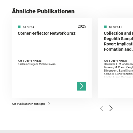
Ähnliche Publikationen
2025
DIGITAL
DIGITAL
Corner Reflector Network Graz
Collection and 
Regolith Sampl
Rover: Implicat
Formation and A
AUTOR*INNEN:
AUTOR*INNEN:
Karlheinz Gutjahr, Michael Avian
Hausrath, E. M. and Sulli
Zorzano, M. P. and Vaugh
Siljestroem, S. and Shar
Kizovski, T. and VanBomm
Knight, A. and Martinez, 
and Mandon, L. and Adcoc
and Población, I. and Jo
Gasnault, O. and Randazzo
Kronyak, R. and Bechtold,
and Forni, O. and Bedfor
Bell, J. F. and Benison, 
and Broz, A. and Calef, F.
and Czaja, A. D. and Forn
Alle Publikationen anzeigen
Golombek, M. and Gómez, 
Herkenhoff, K. and Jakub
Martinez‐Frias, J. and Ma
and Newman, C. E. and Núñ
Royer, C. and Russell, P.
Sharma, S. K. and Shuster
I. and Wiens, R. C. and We
and Williford, K. and Wolf,