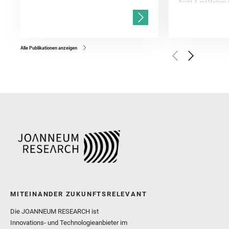
Knight, A. and Martinez, 
and Mandon, L. and Adcoc
and Población, I. and Jo
Gasnault, O. and Randazzo
Kronyak, R. and Bechtold,
and Forni, O. and Bedfor
Bell, J. F. and Benison, 
and Broz, A. and Calef, F.
and Czaja, A. D. and Forn
Alle Publikationen anzeigen
Golombek, M. and Gómez, 
Herkenhoff, K. and Jakub
Martinez‐Frias, J. and Ma
and Newman, C. E. and Núñ
Royer, C. and Russell, P.
Sharma, S. K. and Shuster
I. and Wiens, R. C. and We
and Williford, K. and Wolf,
MITEINANDER ZUKUNFTSRELEVANT
Die JOANNEUM RESEARCH ist
Innovations- und Technologieanbieter im