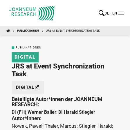
DE
EN
PUBLIKATIONEN
JRS AT EVENT SYNCHRONIZATION TASK
PUBLIKATIONEN
DIGITAL
JRS at Event Synchronization
Task
DIGITAL
Beteiligte Autor*innen der JOANNEUM
RESEARCH:
DI (FH) Werner Bailer
;
DI Harald Stiegler
Autor*innen:
Nowak, Pawel; Thaler, Marcus; Stiegler, Harald;