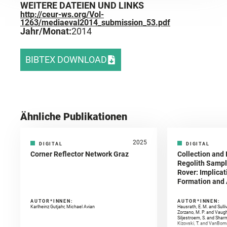
WEITERE DATEIEN UND LINKS
http://ceur-ws.org/Vol-
1263/mediaeval2014_submission_53.pdf
Jahr/Monat:
2014
BIBTEX DOWNLOAD
Ähnliche Publikationen
2025
DIGITAL
DIGITAL
Corner Reflector Network Graz
Collection and 
Regolith Sampl
Rover: Implicat
Formation and A
AUTOR*INNEN:
AUTOR*INNEN:
Karlheinz Gutjahr, Michael Avian
Hausrath, E. M. and Sulli
Zorzano, M. P. and Vaugh
Siljestroem, S. and Shar
Kizovski, T. and VanBomm