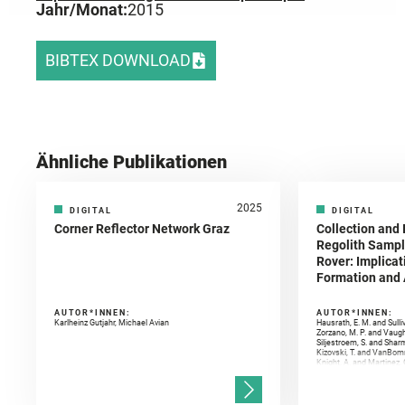
Jahr/Monat:
2015
BIBTEX DOWNLOAD
Ähnliche Publikationen
2025
DIGITAL
DIGITAL
Corner Reflector Network Graz
Collection and 
Regolith Sampl
Rover: Implicat
Formation and A
AUTOR*INNEN:
AUTOR*INNEN:
Karlheinz Gutjahr, Michael Avian
Hausrath, E. M. and Sulli
Zorzano, M. P. and Vaugh
Siljestroem, S. and Shar
Kizovski, T. and VanBomm
Knight, A. and Martinez, 
and Mandon, L. and Adcoc
and Población, I. and Jo
Gasnault, O. and Randazzo
Kronyak, R. and Bechtold,