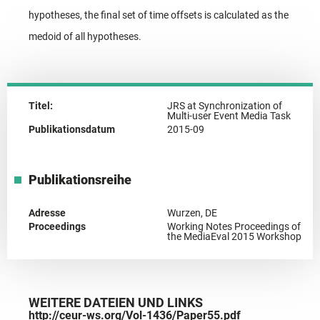
hypotheses, the final set of time offsets is calculated as the
medoid of all hypotheses.
Titel:
JRS at Synchronization of
Multi-user Event Media Task
Publikationsdatum
2015-09
Publikationsreihe
Adresse
Wurzen, DE
Proceedings
Working Notes Proceedings of
the MediaEval 2015 Workshop
WEITERE DATEIEN UND LINKS
http://ceur-ws.org/Vol-1436/Paper55.pdf