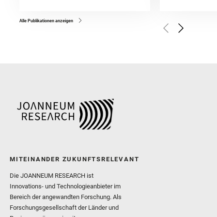
and Forni, O. and Bedfor
Bell, J. F. and Benison, 
and Broz, A. and Calef, F.
and Czaja, A. D. and Forn
Alle Publikationen anzeigen
Golombek, M. and Gómez, 
Herkenhoff, K. and Jakub
Martinez‐Frias, J. and Ma
and Newman, C. E. and Núñ
Royer, C. and Russell, P.
Sharma, S. K. and Shuster
I. and Wiens, R. C. and We
and Williford, K. and Wolf,
MITEINANDER ZUKUNFTSRELEVANT
Die JOANNEUM RESEARCH ist
Innovations- und Technologieanbieter im
Bereich der angewandten Forschung. Als
Forschungsgesellschaft der Länder und