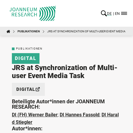
DE
EN
PUBLIKATIONEN
JRS AT SYNCHRONIZATION OF MULTI-USER EVENT MEDIA TAS
PUBLIKATIONEN
DIGITAL
JRS at Synchronization of Multi-
user Event Media Task
DIGITAL
Beteiligte Autor*innen der JOANNEUM
RESEARCH:
DI (FH) Werner Bailer
;
DI Hannes Fassold
;
DI Haral
d Stiegler
Autor*innen: