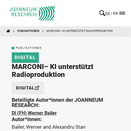
DE
EN
PUBLIKATIONEN
MARCONI– KI UNTERSTÜTZT RADIOPRODUKTION
PUBLIKATIONEN
DIGITAL
MARCONI– KI unterstützt
Radioproduktion
DIGITAL
Beteiligte Autor*innen der JOANNEUM
RESEARCH:
DI (FH) Werner Bailer
Autor*innen:
Bailer, Werner and Alexandru Stan