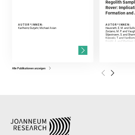
Regolith Sampl
Rover: Implicat
Formation and A
AUTOR*INNEN:
AUTOR*INNEN:
Karlheinz Gutjahr, Michael Avian
Hausrath, E. M. and Sulli
Zorzano, M. P. and Vaugh
Siljestroem, S. and Shar
Kizovski, T. and VanBomm
Knight, A. and Martinez, 
and Mandon, L. and Adcoc
and Población, I. and Jo
Gasnault, O. and Randazzo
Kronyak, R. and Bechtold,
and Forni, O. and Bedfor
Bell, J. F. and Benison, 
and Broz, A. and Calef, F.
and Czaja, A. D. and Forn
Alle Publikationen anzeigen
Golombek, M. and Gómez, 
Herkenhoff, K. and Jakub
Martinez‐Frias, J. and Ma
and Newman, C. E. and Núñ
Royer, C. and Russell, P.
Sharma, S. K. and Shuster
I. and Wiens, R. C. and We
and Williford, K. and Wolf,