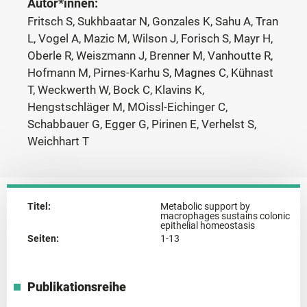
Autor*innen:
Fritsch S, Sukhbaatar N, Gonzales K, Sahu A, Tran
L, Vogel A, Mazic M, Wilson J, Forisch S, Mayr H,
Oberle R, Weiszmann J, Brenner M, Vanhoutte R,
Hofmann M, Pirnes-Karhu S, Magnes C, Kühnast
T, Weckwerth W, Bock C, Klavins K,
Hengstschläger M, MOissl-Eichinger C,
Schabbauer G, Egger G, Pirinen E, Verhelst S,
Weichhart T
Titel:
Metabolic support by
macrophages sustains colonic
epithelial homeostasis
Seiten:
1-13
Publikationsreihe