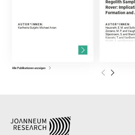
Regolith Sampl
Rover: Implicat
Formation and A
AUTOR*INNEN:
AUTOR*INNEN:
Karlheinz Gutjahr, Michael Avian
Hausrath, E. M. and Sulli
Zorzano, M. P. and Vaugh
Siljestroem, S. and Shar
Kizovski, T. and VanBomm
Knight, A. and Martinez, 
and Mandon, L. and Adcoc
and Población, I. and Jo
Gasnault, O. and Randazzo
Kronyak, R. and Bechtold,
and Forni, O. and Bedfor
Bell, J. F. and Benison, 
and Broz, A. and Calef, F.
and Czaja, A. D. and Forn
Alle Publikationen anzeigen
Golombek, M. and Gómez, 
Herkenhoff, K. and Jakub
Martinez‐Frias, J. and Ma
and Newman, C. E. and Núñ
Royer, C. and Russell, P.
Sharma, S. K. and Shuster
I. and Wiens, R. C. and We
and Williford, K. and Wolf,