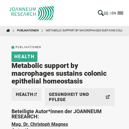
DE
EN
PUBLIKATIONEN
METABOLIC SUPPORT BY MACROPHAGES SUSTAINS COLONIC 
PUBLIKATIONEN
HEALTH
Metabolic support by
macrophages sustains colonic
epithelial homeostasis
HEALTH
GESUNDHEIT UND
PFLEGE
Beteiligte Autor*innen der JOANNEUM
RESEARCH:
Mag. Dr. Christoph Magnes