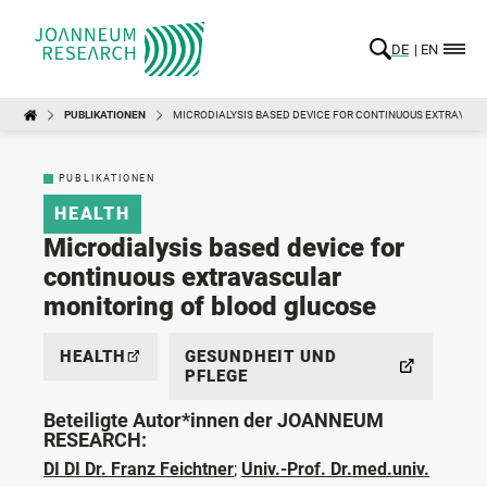
DE
EN
PUBLIKATIONEN
MICRODIALYSIS BASED DEVICE FOR CONTINUOUS EXTRAVAS
PUBLIKATIONEN
HEALTH
Microdialysis based device for
continuous extravascular
monitoring of blood glucose
HEALTH
GESUNDHEIT UND
PFLEGE
Beteiligte Autor*innen der JOANNEUM
RESEARCH:
DI DI Dr. Franz Feichtner
;
Univ.-Prof. Dr.med.univ.