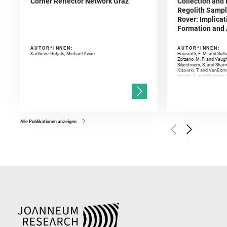
Corner Reflector Network Graz
Collection and 
Regolith Sampl
Rover: Implicat
Formation and A
AUTOR*INNEN:
AUTOR*INNEN:
Karlheinz Gutjahr, Michael Avian
Hausrath, E. M. and Sulli
Zorzano, M. P. and Vaugh
Siljestroem, S. and Shar
Kizovski, T. and VanBomm
Knight, A. and Martinez, 
and Mandon, L. and Adcoc
and Población, I. and Jo
Gasnault, O. and Randazzo
Kronyak, R. and Bechtold,
and Forni, O. and Bedfor
Bell, J. F. and Benison, 
and Broz, A. and Calef, F.
and Czaja, A. D. and Forn
Alle Publikationen anzeigen
Golombek, M. and Gómez, 
Herkenhoff, K. and Jakub
Martinez‐Frias, J. and Ma
and Newman, C. E. and Núñ
Royer, C. and Russell, P.
Sharma, S. K. and Shuster
I. and Wiens, R. C. and We
and Williford, K. and Wolf,