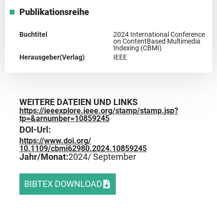
Publikationsreihe
Buchtitel
2024 International Conference
on ContentBased Multimedia
Indexing (CBMI)
Herausgeber(Verlag)
IEEE
WEITERE DATEIEN UND LINKS
https://ieeexplore.ieee.org/stamp/stamp.jsp?
tp=&arnumber=10859245
DOI-Url:
https://www.doi.org/
10.1109/cbmi62980.2024.10859245
Jahr/Monat:
2024
/ September
BIBTEX DOWNLOAD