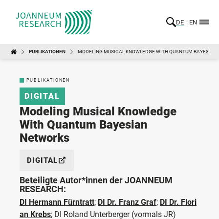
DE
EN
PUBLIKATIONEN
MODELING MUSICAL KNOWLEDGE WITH QUANTUM BAYESIAN
PUBLIKATIONEN
DIGITAL
Modeling Musical Knowledge
With Quantum Bayesian
Networks
DIGITAL
Beteiligte Autor*innen der JOANNEUM
RESEARCH:
DI Hermann Fürntratt
;
DI Dr. Franz Graf
;
DI Dr. Flori
an Krebs
;
DI Roland Unterberger
(vormals JR)