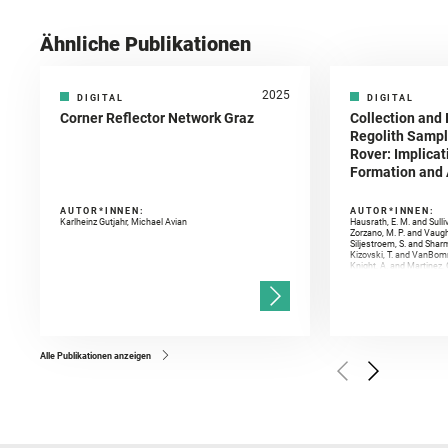
Ähnliche Publikationen
2025
DIGITAL
DIGITAL
Corner Reflector Network Graz
Collection and 
Regolith Sampl
Rover: Implicat
Formation and A
AUTOR*INNEN:
AUTOR*INNEN:
Karlheinz Gutjahr, Michael Avian
Hausrath, E. M. and Sulli
Zorzano, M. P. and Vaugh
Siljestroem, S. and Shar
Kizovski, T. and VanBomm
Knight, A. and Martinez, 
and Mandon, L. and Adcoc
and Población, I. and Jo
Gasnault, O. and Randazzo
Kronyak, R. and Bechtold,
and Forni, O. and Bedfor
Bell, J. F. and Benison, 
and Broz, A. and Calef, F.
and Czaja, A. D. and Forn
Alle Publikationen anzeigen
Golombek, M. and Gómez, 
Herkenhoff, K. and Jakub
Martinez‐Frias, J. and Ma
and Newman, C. E. and Núñ
Royer, C. and Russell, P.
Sharma, S. K. and Shuster
I. and Wiens, R. C. and We
and Williford, K. and Wolf,