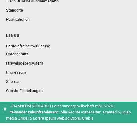
JOANNOVUM Kundenmagazin
Standorte
Publikationen
LINKS
Barrierefreiheitserklärung
Datenschutz
Hinweisgebersystem
Impressum
Sitemap
Cookie-Einstellungen
© JOANNEUM RESEARCH Forschungsgesellschaft mbH 2025 |
Miteinander zukunftsrelevant
| Alle Rechte vorbehalten. Created by
idlab
media GmbH
&
Lorem Ipsum web.solutions GmbH