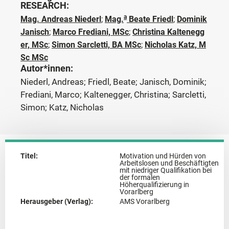
RESEARCH:
a
Mag. Andreas Niederl
;
Mag.
Beate Friedl
;
Dominik
Janisch
;
Marco Frediani, MSc
;
Christina Kaltenegg
er, MSc
;
Simon Sarcletti, BA MSc
;
Nicholas Katz, M
Sc MSc
Autor*innen:
Niederl, Andreas; Friedl, Beate; Janisch, Dominik;
Frediani, Marco; Kaltenegger, Christina; Sarcletti,
Simon; Katz, Nicholas
Titel:
Motivation und Hürden von
Arbeitslosen und Beschäftigten
mit niedriger Qualifikation bei
der formalen
Höherqualifizierung in
Vorarlberg
Herausgeber (Verlag):
AMS Vorarlberg