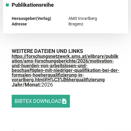
Publikationsreihe
Herausgeber(Verlag)
AMS Vorarlberg
Adresse
Bregenz
WEITERE DATEIEN UND LINKS
https://forschungsnetzwerk.ams.at/elibrary/publik
ation/ams-forschungsberichte/2026/motivation-
und-huerden-von-arbeitslosen-und-
beschaeftigten-mit-niedriger-qualifikation-bei-der-
formalen-hoeherqualifizierung-in-
vorarlberg.html#H%C3%B6herqualifizierung
Jahr/Monat:
2026
BIBTEX DOWNLOAD