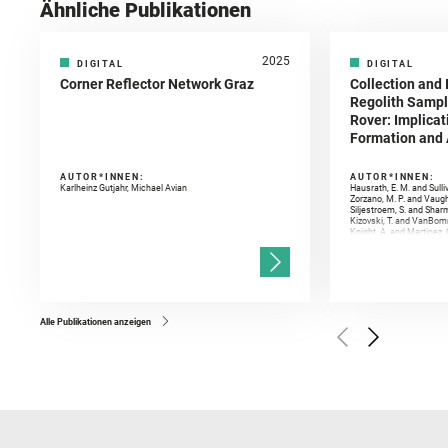
Ähnliche Publikationen
2025
DIGITAL
DIGITAL
Corner Reflector Network Graz
Collection and 
Regolith Sampl
Rover: Implicat
Formation and A
AUTOR*INNEN:
AUTOR*INNEN:
Karlheinz Gutjahr, Michael Avian
Hausrath, E. M. and Sulli
Zorzano, M. P. and Vaugh
Siljestroem, S. and Shar
Kizovski, T. and VanBomm
Knight, A. and Martinez, 
and Mandon, L. and Adcoc
and Población, I. and Jo
Gasnault, O. and Randazzo
Kronyak, R. and Bechtold,
and Forni, O. and Bedfor
Bell, J. F. and Benison, 
and Broz, A. and Calef, F.
and Czaja, A. D. and Forn
Alle Publikationen anzeigen
Golombek, M. and Gómez, 
Herkenhoff, K. and Jakub
Martinez‐Frias, J. and Ma
and Newman, C. E. and Núñ
Royer, C. and Russell, P.
Sharma, S. K. and Shuster
I. and Wiens, R. C. and We
and Williford, K. and Wolf,