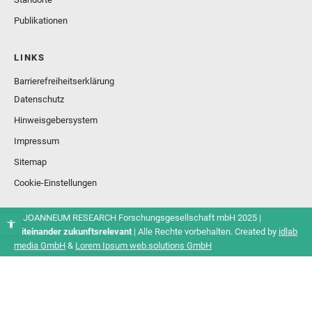
Publikationen
LINKS
Barrierefreiheitserklärung
Datenschutz
Hinweisgebersystem
Impressum
Sitemap
Cookie-Einstellungen
© JOANNEUM RESEARCH Forschungsgesellschaft mbH 2025 |
Miteinander zukunftsrelevant
| Alle Rechte vorbehalten. Created by
idlab
media GmbH
&
Lorem Ipsum web.solutions GmbH