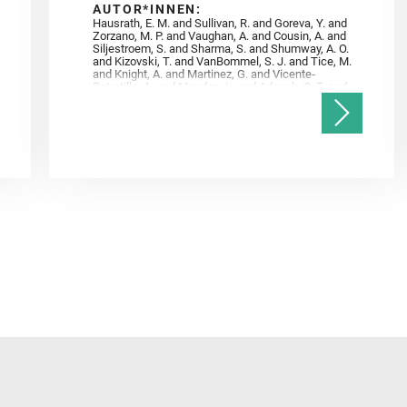
AUTOR*INNEN:
Hausrath, E. M. and Sullivan, R. and Goreva, Y. and
Zorzano, M. P. and Vaughan, A. and Cousin, A. and
Siljestroem, S. and Sharma, S. and Shumway, A. O.
and Kizovski, T. and VanBommel, S. J. and Tice, M.
and Knight, A. and Martinez, G. and Vicente‐
Retortillo, A. and Mandon, L. and Adcock, C. T. and
Madariaga, J. M. and Población, I. and Johnson, J.
R. and Lasue, J. and Gasnault, O. and Randazzo, N.
and Cardarelli, E. L. and Kronyak, R. and Bechtold,
A. and Paar, G. and Udry, A. and Forni, O. and
Bedford, C. C. and Carman, N. A. and Bell, J. F. and
Benison, K. and Bosak, T. and Brown, A. and Broz,
A. and Calef, F. and Clark, B. C. and Cloutis, E. and
Czaja, A. D. and Fornaro, T. and Fouchet, T. and
Golombek, M. and Gómez, F. and Herd, C. D. K. and
Herkenhoff, K. and Jakubek, R. S. and Jandura, L.
and Martinez‐Frias, J. and Mayhew, L. E. and
Meslin, P.‐Y. and Newman, C. E. and Núñez, J. I.
and Poulet, F. and Royer, C. and Russell, P. and
Sephton, M. A. and Sharma, S. K. and Shuster, D.
and Simon, J. I. and Tirona, I. and Wiens, R. C. and
Weiss, B. P. and Williams, A. J. and Williford, K. and
Wolf, Z. U.