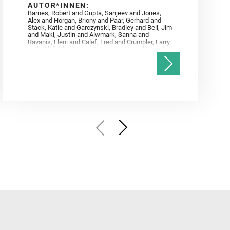
AUTOR*INNEN:
Barnes, Robert and Gupta, Sanjeev and Jones,
Alex and Horgan, Briony and Paar, Gerhard and
Stack, Katie and Garczynski, Bradley and Bell, Jim
and Maki, Justin and Alwmark, Sanna and
Ravanis, Eleni and Calef, Fred and Crumpler, Larry
and Williford, Ken and Simon, Justin and Gwizd,
Samantha and Farley, Ken and Tate, Christian and
Annex, Andrew and Kah, Linda