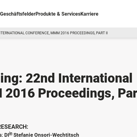
Geschäftsfelder
Produkte & Services
Karriere
NTERNATIONAL CONFERENCE, MMM 2016 PROCEEDINGS, PART II
ng: 22nd International
2016 Proceedings, Part
 RESEARCH:
in
s
;
DI
Stefanie Onsori-Wechtitsch